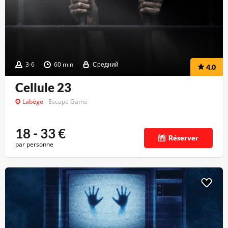
3-6
60 min
Средний
4.0
Cellule 23
Labège
Escape Game
18 - 33
€
Réserver
par personne