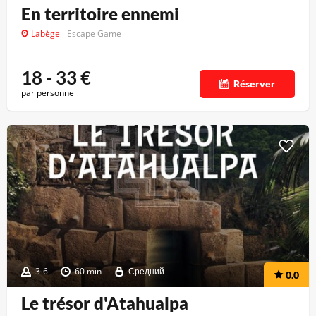
En territoire ennemi
Labège
Escape Game
18 - 33
€
Réserver
par personne
3-6
60 min
Средний
0.0
Le trésor d'Atahualpa