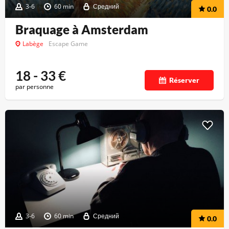
3-6
60 min
Средний
0.0
Braquage à Amsterdam
Labège
Escape Game
18 - 33
€
Réserver
par personne
3-6
60 min
Средний
0.0