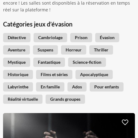
encore ! Les salles sont disponibles à la réservation en temps
réel sur la plateforme !
Catégories jeux d’évasion
Détective
Cambriolage
Prison
Évasion
Aventure
Suspens
Horreur
Thriller
Mystique
Fantastique
Science-fiction
Historique
Films et séries
Apocalyptique
Labyrinthe
En famille
Ados
Pour enfants
Réalité virtuelle
Grands groupes