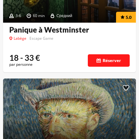
3-6
60 min
Средний
5.0
Panique à Westminster
Labège
Escape Game
18 - 33
€
Réserver
par personne