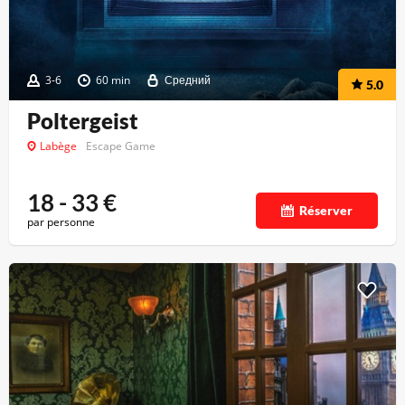
3-6
60 min
Средний
5.0
Poltergeist
Labège
Escape Game
18 - 33
€
Réserver
par personne