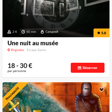
2-6
60 min
Средний
5.0
Une nuit au musée
Brignoles
Escape Game
18 - 30
€
Réserver
par personne
Nouveauté