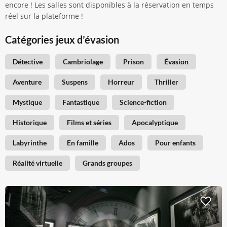
encore ! Les salles sont disponibles à la réservation en temps
réel sur la plateforme !
Catégories jeux d’évasion
Détective
Cambriolage
Prison
Évasion
Aventure
Suspens
Horreur
Thriller
Mystique
Fantastique
Science-fiction
Historique
Films et séries
Apocalyptique
Labyrinthe
En famille
Ados
Pour enfants
Réalité virtuelle
Grands groupes