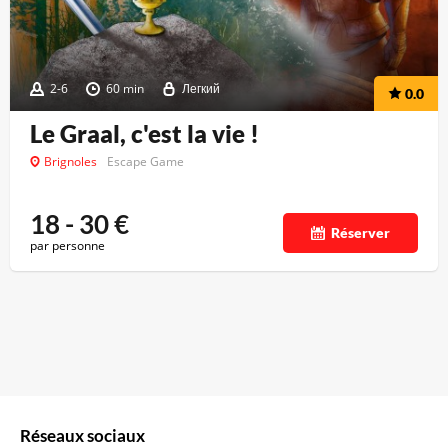
2-6
60 min
Легкий
0.0
Le Graal, c'est la vie !
Brignoles
Escape Game
18 - 30
€
Réserver
par personne
Réseaux sociaux