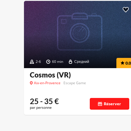
2-6
60 min
Средний
0.0
Cosmos (VR)
Aix-en-Provence
Escape Game
25 - 35
€
Réserver
par personne