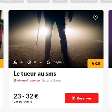
3-6
60 min
Средний
0.0
Le tueur au sms
Aix-en-Provence
Escape Game
23 - 32
€
Réserver
par personne