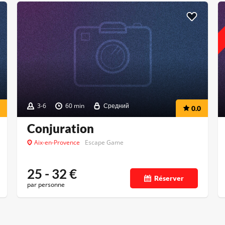
3-6
60 min
Средний
0.0
Conjuration
Aix-en-Provence
Escape Game
25 - 32
€
Réserver
par personne