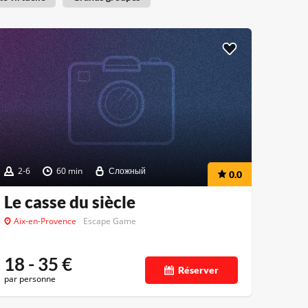
2-6
60 min
Сложный
0.0
Le casse du siècle
Aix-en-Provence
Escape Game
18 - 35
€
Réserver
par personne