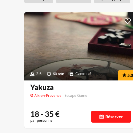
2-6
60 min
Сложный
5.0
Yakuza
Aix-en-Provence
Escape Game
18 - 35
€
Réserver
par personne