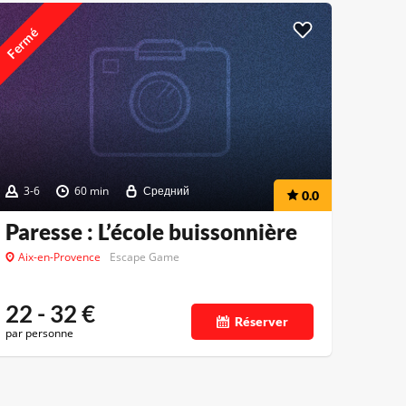
Fermé
3-6
60 min
Средний
0.0
Paresse : L’école buissonnière
Aix-en-Provence
Escape Game
22 - 32
€
Réserver
par personne