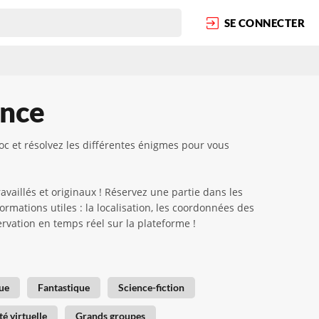
SE CONNECTER
ence
c et résolvez les différentes énigmes pour vous
aillés et originaux ! Réservez une partie dans les
rmations utiles : la localisation, les coordonnées des
servation en temps réel sur la plateforme !
ue
Fantastique
Science-fiction
té virtuelle
Grands groupes