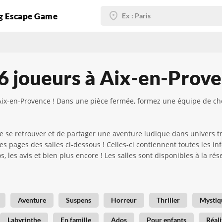
g Escape Game
6 joueurs à Aix-en-Prov
Aix-en-Provence ! Dans une pièce fermée, formez une équipe de cho
se retrouver et de partager une aventure ludique dans univers trav
pages des salles ci-dessous ! Celles-ci contiennent toutes les info
 les avis et bien plus encore ! Les salles sont disponibles à la ré
Aventure
Suspens
Horreur
Thriller
Mystiq
Labyrinthe
En famille
Ados
Pour enfants
Réali