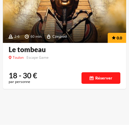
2-6
60 min
Средний
0.0
Le tombeau
Toulon
Escape Game
18 - 30
€
Réserver
par personne