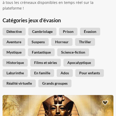
à tous les créneaux disponibles en temps réel sur la
plateforme !
Catégories jeux d’évasion
Détective
Cambriolage
Prison
Évasion
Aventure
Suspens
Horreur
Thriller
Mystique
Fantastique
Science-fiction
Historique
Films et séries
Apocalyptique
Labyrinthe
En famille
Ados
Pour enfants
Réalité virtuelle
Grands groupes