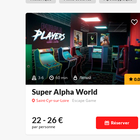
3-6
60 min
Легкий
0.0
Super Alpha World
Saint-Cyr-sur-Loire
Escape Game
22 - 26
€
Réserver
par personne