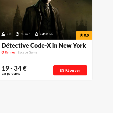
2-6
60 min
Сложный
0.0
Détective Code-X in New York
Rennes
Escape Game
19 - 34
€
Réserver
par personne