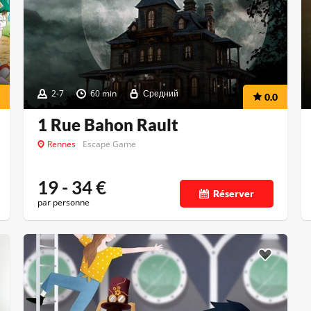
2-7
60 min
Средний
0.0
1 Rue Bahon Rault
Rennes
Escape Game
19 - 34
€
Réserver
par personne