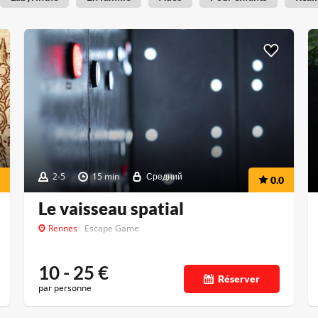
2-5
15 min
Средний
0.0
Le vaisseau spatial
Rennes
Escape Game
10 - 25
€
Réserver
par personne