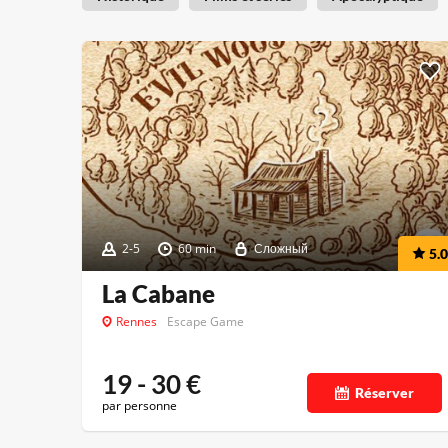
2-5
60 min
Сложный
5.0
La Cabane
Rennes
Escape Game
19 - 30
€
Réserver
par personne