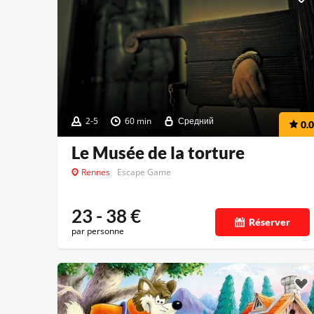
2-5
60 min
Средний
0.0
Le Musée de la torture
Rennes
Escape Game
23 - 38
€
Réserver
par personne