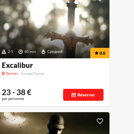
2-5
60 min
Средний
0.0
Excalibur
Rennes
Escape Game
23 - 38
€
Réserver
par personne