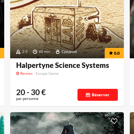
2-5
60 min
Средний
0.0
Halpertyne Science Systems
Rennes
Escape Game
20 - 30
€
Réserver
par personne