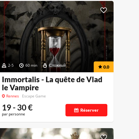
2-5
60 min
Сложный
0.0
Immortalis - La quête de Vlad
le Vampire
Rennes
Escape Game
19 - 30
€
Réserver
par personne