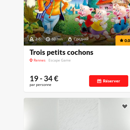
2-6
60 min
Средний
0.0
Trois petits cochons
Rennes
Escape Game
19 - 34
€
Réserver
par personne