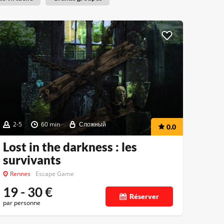
2-5
60 min
Сложный
0.0
Lost in the darkness : les
survivants
Rennes
Escape Game
19 - 30
€
Réserver
par personne