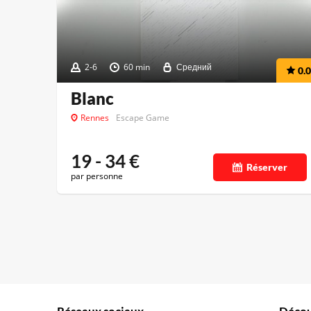
2-6
60 min
Средний
0.0
Blanc
Rennes
Escape Game
19 - 34
€
Réserver
par personne