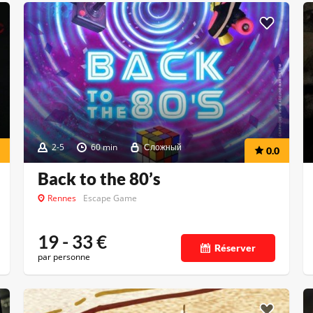
2-5
60 min
Сложный
0.0
Back to the 80’s
Rennes
Escape Game
19 - 33
€
Réserver
par personne