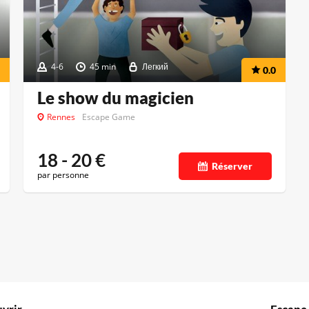
4-6
45 min
Легкий
0.0
Le show du magicien
Rennes
Escape Game
18 - 20
€
Réserver
par personne