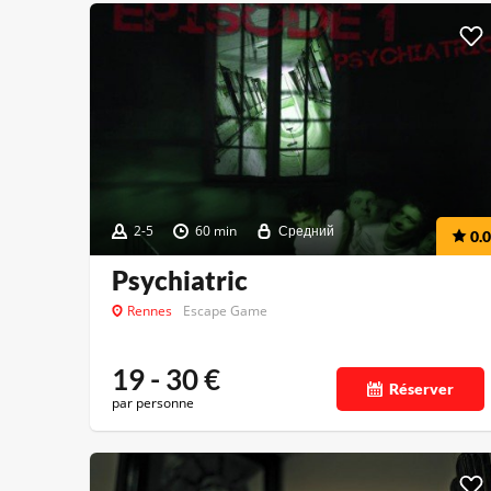
2-5
60 min
Средний
0.0
Psychiatric
Rennes
Escape Game
19 - 30
€
Réserver
par personne