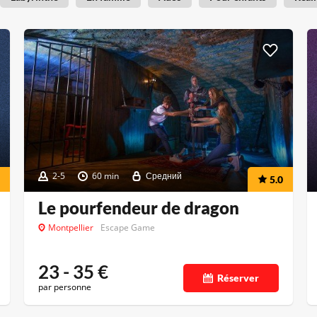
2-5
60 min
Средний
5.0
Le pourfendeur de dragon
Montpellier
Escape Game
23 - 35
€
Réserver
par personne