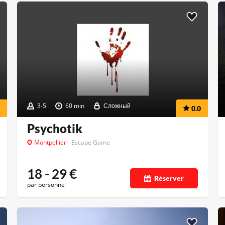
3-5
60 min
Сложный
0.0
Psychotik
Montpellier
Escape Game
18 - 29
€
Réserver
par personne