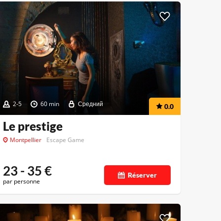
2-5
60 min
Средний
0.0
Le prestige
Montpellier
Escape Game
23 - 35
€
Réserver
par personne