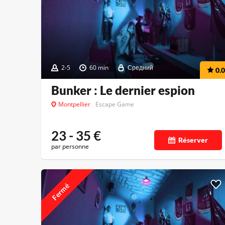
2-5
60 min
Средний
0.0
Bunker : Le dernier espion
Montpellier
Escape Game
23 - 35
€
Réserver
par personne
Fermé