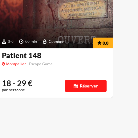
3-6
60 min
Средний
0.0
Patient 148
Montpellier
Escape Game
18 - 29
€
Réserver
par personne