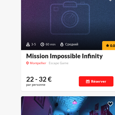
3-5
60 min
Средний
0.0
Mission Impossible Infinity
Montpellier
Escape Game
22 - 32
€
Réserver
par personne