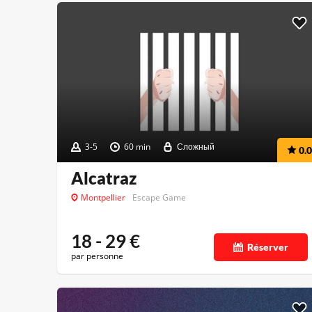
3-5
60 min
Сложный
0.0
Alcatraz
Montpellier
Escape Game
18 - 29
€
Réserver
par personne