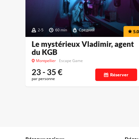
2-5
60 min
Средний
5.0
Le mystérieux Vladimir, agent
du KGB
Montpellier
Escape Game
23 - 35
€
Réserver
par personne