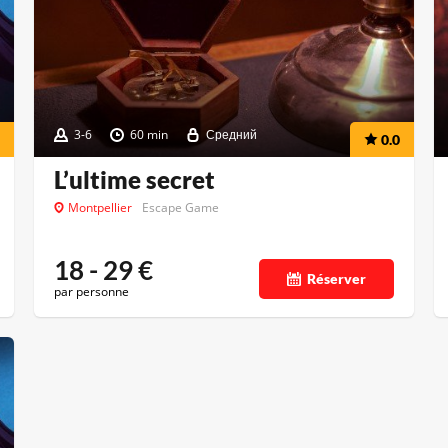
3-6
60 min
Средний
0.0
L’ultime secret
Montpellier
Escape Game
18 - 29
€
Réserver
par personne