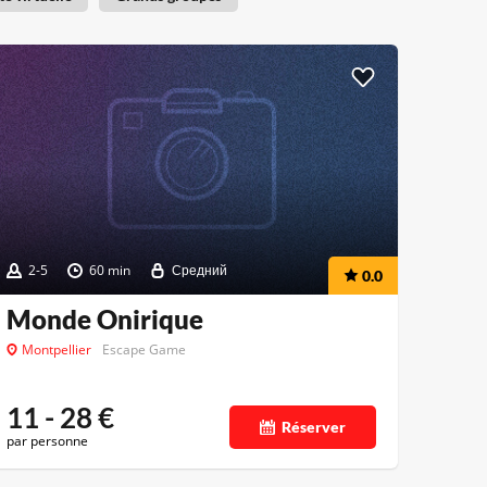
2-5
60 min
Средний
0.0
Monde Onirique
Montpellier
Escape Game
11 - 28
€
Réserver
par personne