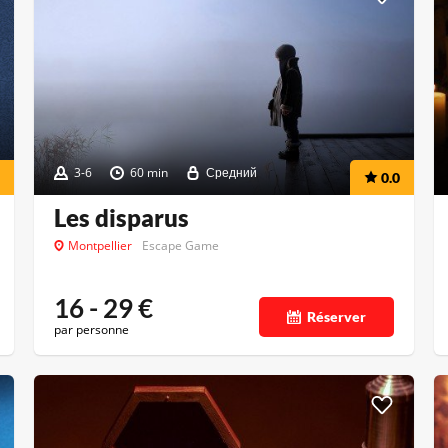
3-6
60 min
Средний
0.0
Les disparus
Montpellier
Escape Game
16 - 29
€
Réserver
par personne