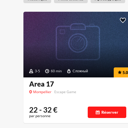
3-5
60 min
Сложный
5.0
Area 17
Montpellier
Escape Game
22 - 32
€
Réserver
par personne