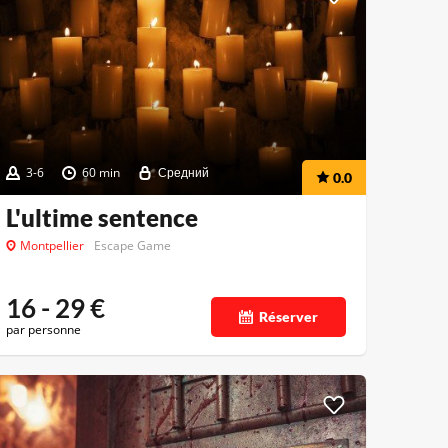
3-6
60 min
Средний
0.0
L'ultime sentence
Montpellier
Escape Game
16 - 29
€
Réserver
par personne