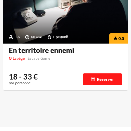
3-6
60 min
Средний
0.0
En territoire ennemi
Labège
Escape Game
18 - 33
€
Réserver
par personne