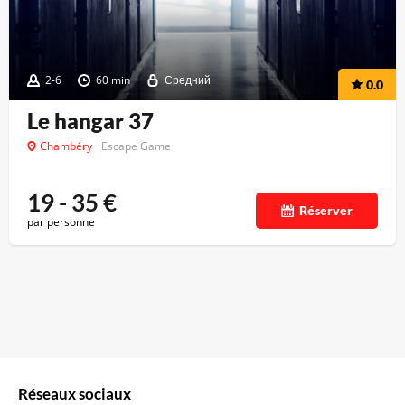
2-6
60 min
Средний
0.0
Le hangar 37
Chambéry
Escape Game
19 - 35
€
Réserver
par personne
Réseaux sociaux