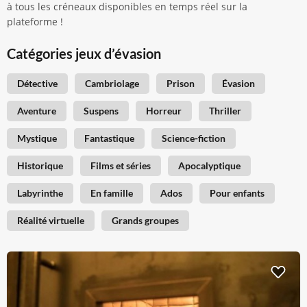
à tous les créneaux disponibles en temps réel sur la
plateforme !
Catégories jeux d’évasion
Détective
Cambriolage
Prison
Évasion
Aventure
Suspens
Horreur
Thriller
Mystique
Fantastique
Science-fiction
Historique
Films et séries
Apocalyptique
Labyrinthe
En famille
Ados
Pour enfants
Réalité virtuelle
Grands groupes