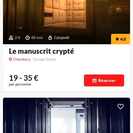
2-6
60 min
Средний
4.0
Le manuscrit crypté
Chambéry
Escape Game
19 - 35
€
Réserver
par personne