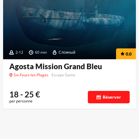
2-12
60 min
Сложный
0.0
Agosta Mission Grand Bleu
Six-Fours-les-Plages
Escape Game
18 - 25
€
Réserver
par personne