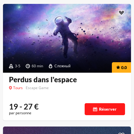
3-5
60 min
Сложный
0.0
Perdus dans l'espace
Tours
Escape Game
19 - 27
€
Réserver
par personne