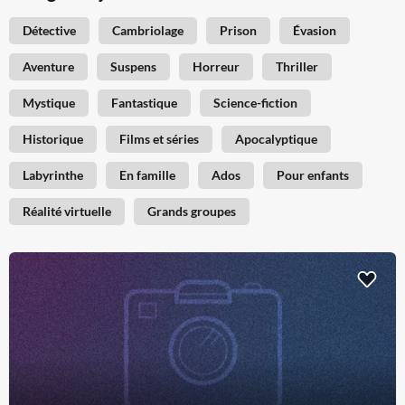
Détective
Cambriolage
Prison
Évasion
Aventure
Suspens
Horreur
Thriller
Mystique
Fantastique
Science-fiction
Historique
Films et séries
Apocalyptique
Labyrinthe
En famille
Ados
Pour enfants
Réalité virtuelle
Grands groupes