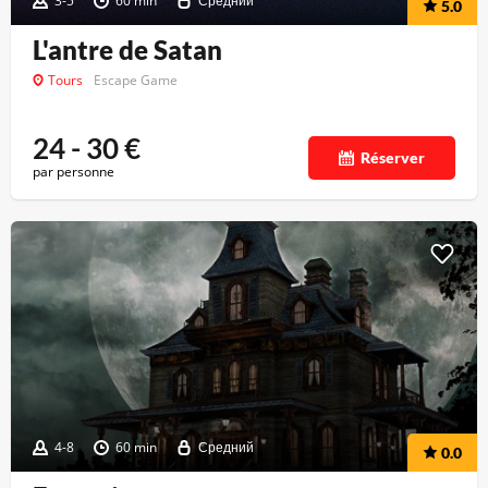
3-5
60 min
Средний
5.0
L'antre de Satan
Tours
Escape Game
24 - 30
€
Réserver
par personne
4-8
60 min
Средний
0.0