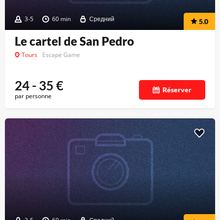
3-5
60 min
Средний
5.0
Le cartel de San Pedro
Tours
Escape Game
24 - 35
€
Réserver
par personne