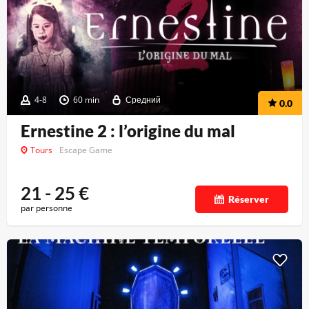
4-8
60 min
Средний
0.0
Ernestine 2 : l’origine du mal
Tours
Escape Game
21 - 25
€
Réserver
par personne