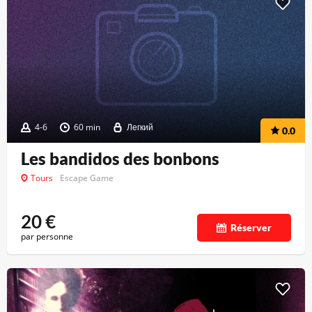
4-6
60 min
Легкий
0.0
Les bandidos des bonbons
Tours
Escape Game
20
€
Réserver
par personne