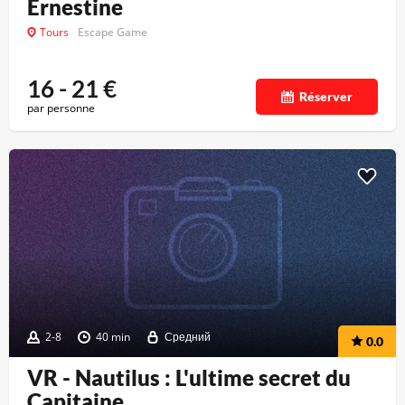
Ernestine
Tours
Escape Game
16 - 21
€
Réserver
par personne
2-8
40 min
Средний
0.0
VR - Nautilus : L'ultime secret du
Capitaine