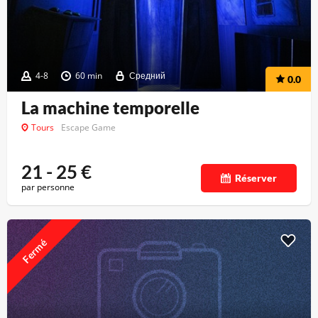
4-8
60 min
Средний
0.0
La machine temporelle
Tours
Escape Game
21 - 25
€
Réserver
par personne
Fermé