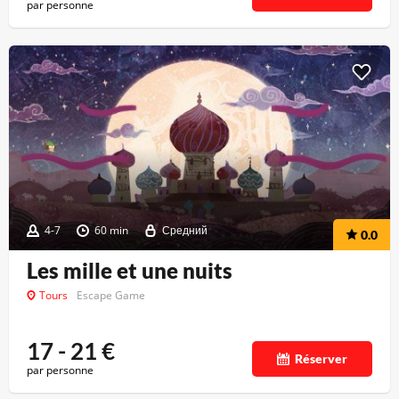
par personne
4-7
60 min
Средний
0.0
Les mille et une nuits
Tours
Escape Game
17 - 21
€
Réserver
par personne