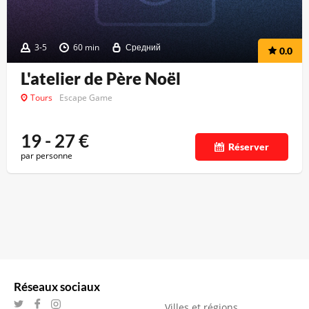
3-5
60 min
Средний
0.0
L'atelier de Père Noël
Tours
Escape Game
19 - 27
€
Réserver
par personne
Réseaux sociaux
Villes et régions