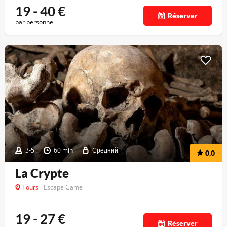
19 - 40
€
Réserver
par personne
3-5
60 min
Средний
0.0
La Crypte
Tours
Escape Game
19 - 27
€
Réserver