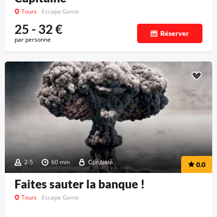
Tours
Escape Game
25 - 32
€
Réserver
par personne
2-5
60 min
Средний
0.0
Faites sauter la banque !
Tours
Escape Game