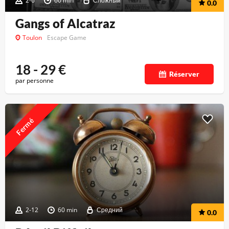
2-6
60 min
Сложный
0.0
Gangs of Alcatraz
Toulon
Escape Game
18 - 29
€
Réserver
par personne
Fermé
2-12
60 min
Средний
0.0