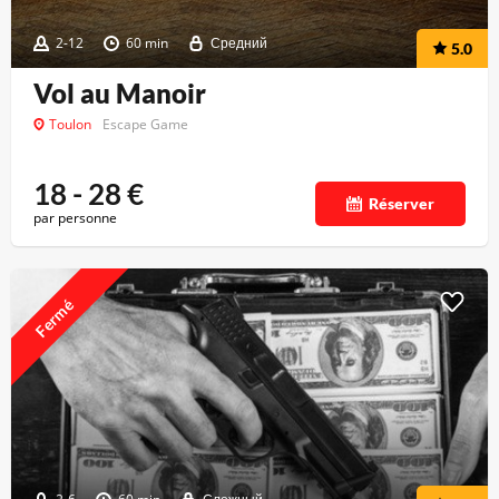
2-12
60 min
Средний
5.0
Vol au Manoir
Toulon
Escape Game
18 - 28
€
Réserver
par personne
Fermé