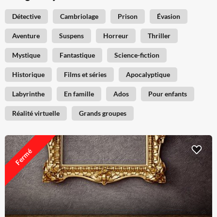
Détective
Cambriolage
Prison
Évasion
Aventure
Suspens
Horreur
Thriller
Mystique
Fantastique
Science-fiction
Historique
Films et séries
Apocalyptique
Labyrinthe
En famille
Ados
Pour enfants
Réalité virtuelle
Grands groupes
Fermé