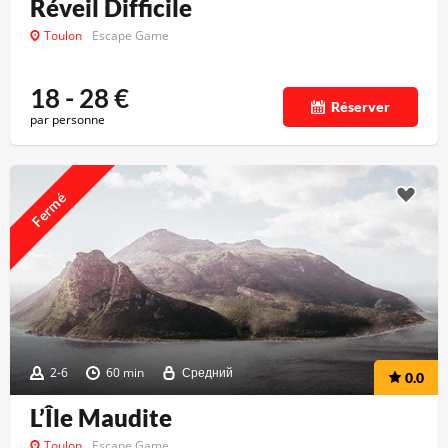
Réveil Difficile
Toulon
Escape Game
18 - 28
€
Réserver
par personne
Fermé
2-6
60 min
Средний
0.0
L’Île Maudite
Toulon
Escape Game