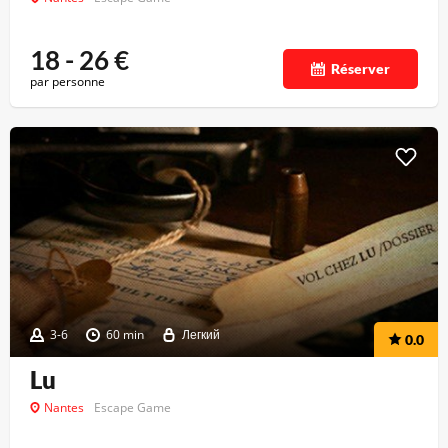
18 - 26
€
Réserver
par personne
3-6
60 min
Легкий
0.0
Lu
Nantes
Escape Game