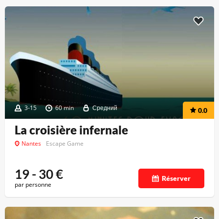
3-15
60 min
Средний
0.0
La croisière infernale
Nantes
Escape Game
19 - 30
€
Réserver
par personne