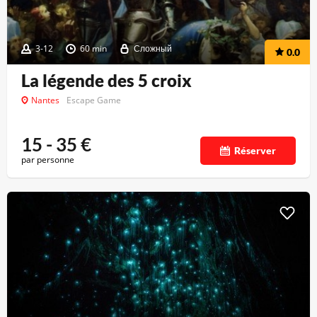
3-12
60 min
Сложный
0.0
La légende des 5 croix
Nantes
Escape Game
15 - 35
€
Réserver
par personne