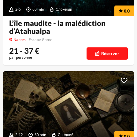
2-6
60 min
Сложный
0.0
L’île maudite - la malédiction
d’Atahualpa
Nantes
Escape Game
21 - 37
€
Réserver
par personne
2-12
60 min
Средний
0.0