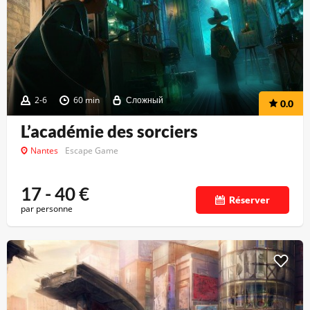
2-6
60 min
Сложный
0.0
L’académie des sorciers
Nantes
Escape Game
17 - 40
€
Réserver
par personne