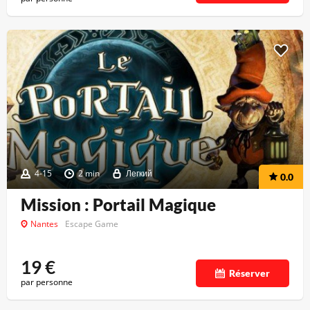
4-15
2 min
Легкий
0.0
Mission : Portail Magique
Nantes
Escape Game
19
€
Réserver
par personne