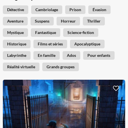
Détective
Cambriolage
Prison
Évasion
Aventure
Suspens
Horreur
Thriller
Mystique
Fantastique
Science-fiction
Historique
Films et séries
Apocalyptique
Labyrinthe
En famille
Ados
Pour enfants
Réalité virtuelle
Grands groupes