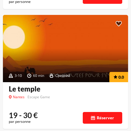
par personne
3-10
60 min
Средний
0.0
Le temple
Nantes
Escape Game
19 - 30
€
Réserver
par personne