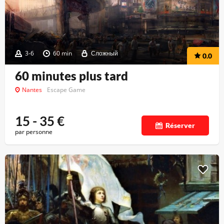
3-6
60 min
Сложный
0.0
60 minutes plus tard
Nantes
Escape Game
15 - 35
€
Réserver
par personne