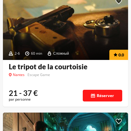
2-6
60 min
Сложный
0.0
Le tripot de la courtoisie
Nantes
Escape Game
21 - 37
€
Réserver
par personne