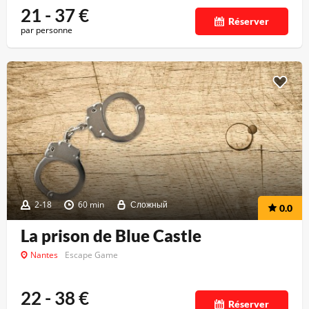
21 - 37
€
Réserver
par personne
2-18
60 min
Сложный
0.0
La prison de Blue Castle
Nantes
Escape Game
22 - 38
€
Réserver