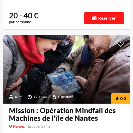
20 - 40
€
Réserver
par personne
4-15
120 min
Средний
0.0
Mission : Opération Mindfall des
Machines de l'île de Nantes
Nantes
Escape Game