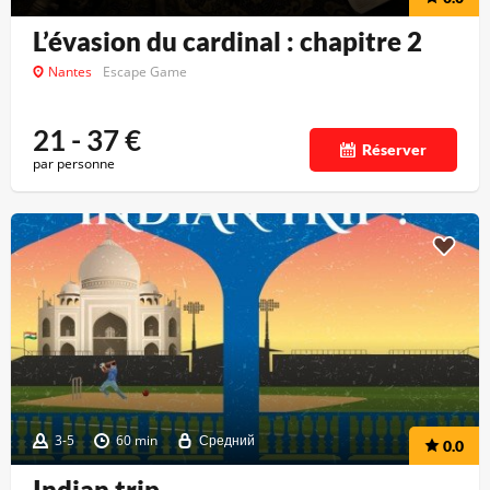
L’évasion du cardinal : chapitre 2
Nantes
Escape Game
21 - 37
€
Réserver
par personne
3-5
60 min
Средний
0.0
Indian trip