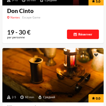
3-10
60 min
Средний
5.0
Don Cinto
Nantes
Escape Game
19 - 30
€
Réserver
par personne
2-5
60 min
Средний
0.0