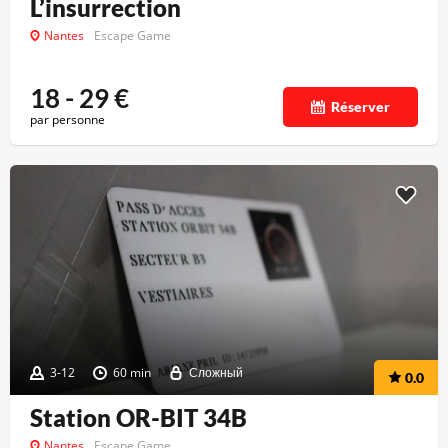
L’insurrection
Nantes
Escape Game
18 - 29
€
Réserver
par personne
3-12
60 min
Сложный
0.0
Station OR-BIT 34B
Nantes
Escape Game