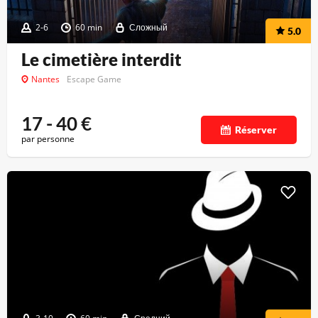
2-6
60 min
Сложный
5.0
Le cimetière interdit
Nantes
Escape Game
17 - 40
€
Réserver
par personne