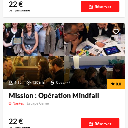
22
€
Réserver
par personne
4-15
120 min
Средний
0.0
Mission : Opération Mindfall
Nantes
Escape Game
22
€
Réserver
par personne