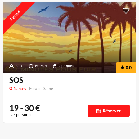
Fermé
3-10
60 min
Средний
0.0
SOS
Nantes
Escape Game
19 - 30
€
Réserver
par personne