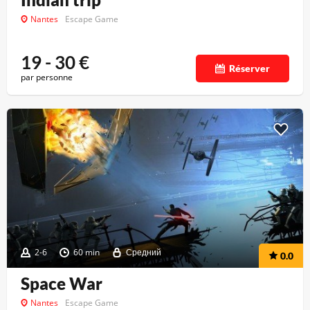
Nantes
Escape Game
19 - 30
€
Réserver
par personne
2-6
60 min
Средний
0.0
Space War
Nantes
Escape Game