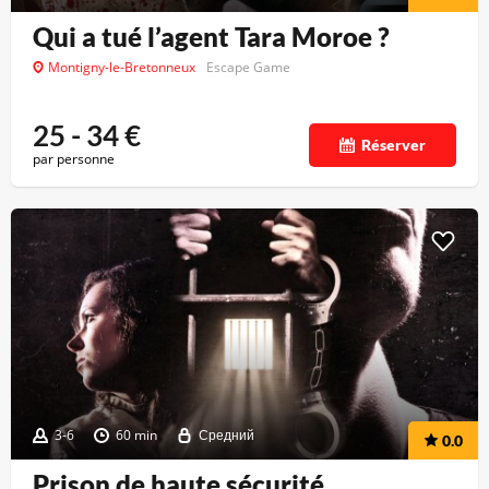
Qui a tué l’agent Tara Moroe ?
Montigny-le-Bretonneux
Escape Game
25 - 34
€
Réserver
par personne
3-6
60 min
Средний
0.0
Prison de haute sécurité