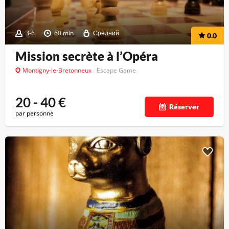
3-6
60 min
Средний
0.0
Mission secrète à l’Opéra
Montigny-le-Bretonneux
Escape Game
20 - 40
€
Réserver
par personne