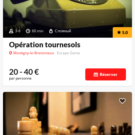
3-6
60 min
Сложный
5.0
Opération tournesols
Montigny-le-Bretonneux
Escape Game
20 - 40
€
Réserver
par personne