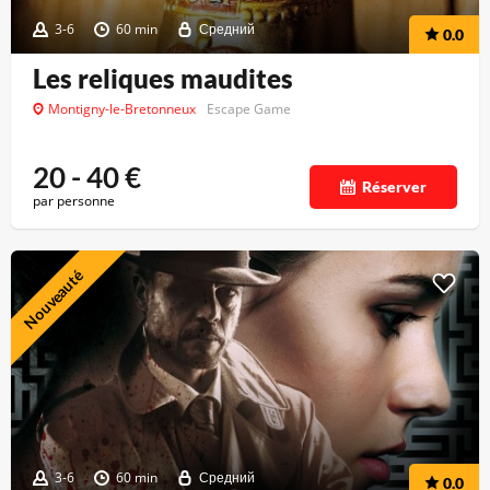
3-6
60 min
Средний
0.0
Les reliques maudites
Montigny-le-Bretonneux
Escape Game
20 - 40
€
Réserver
par personne
Nouveauté
3-6
60 min
Средний
0.0