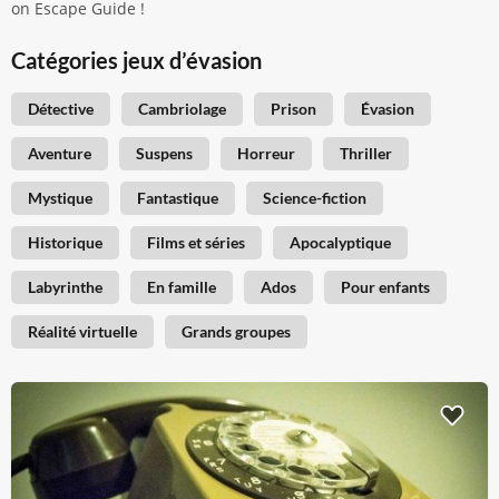
on Escape Guide !
Catégories jeux d’évasion
Détective
Cambriolage
Prison
Évasion
Aventure
Suspens
Horreur
Thriller
Mystique
Fantastique
Science-fiction
Historique
Films et séries
Apocalyptique
Labyrinthe
En famille
Ados
Pour enfants
Réalité virtuelle
Grands groupes