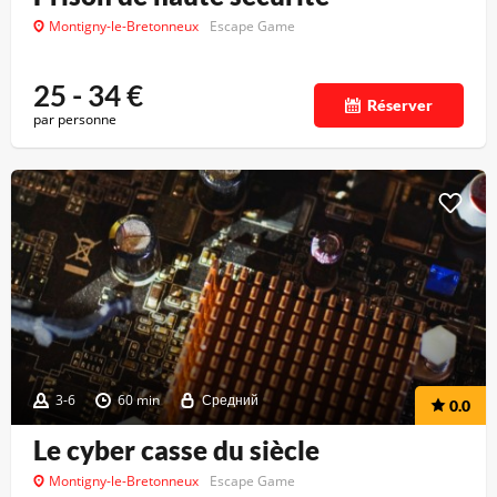
Montigny-le-Bretonneux
Escape Game
25 - 34
€
Réserver
par personne
3-6
60 min
Средний
0.0
Le cyber casse du siècle
Montigny-le-Bretonneux
Escape Game