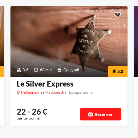
3-6
60 min
Средний
5.0
Le Silver Express
Hallennes-lez-Haubourdin
Escape Game
22 - 26
€
Réserver
par personne