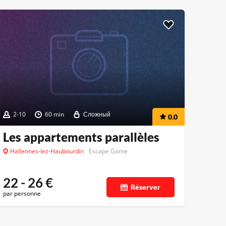
2-10
60 min
Сложный
0.0
Les appartements parallèles
Hallennes-lez-Haubourdin
Escape Game
22 - 26
€
Réserver
par personne