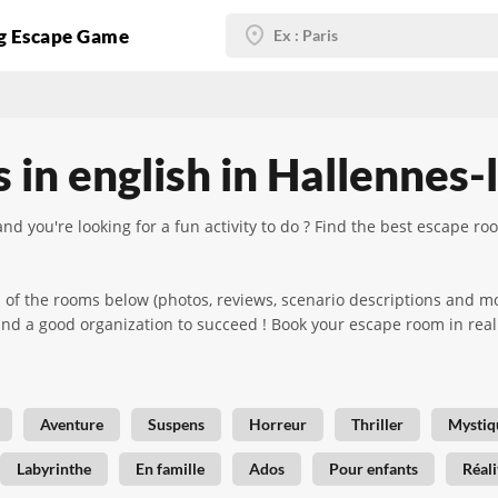
g Escape Game
s in english in Hallennes
nd you're looking for a fun activity to do ? Find the best escape 
s of the rooms below (photos, reviews, scenario descriptions and 
 and a good organization to succeed ! Book your escape room in re
Aventure
Suspens
Horreur
Thriller
Mystiq
Labyrinthe
En famille
Ados
Pour enfants
Réali