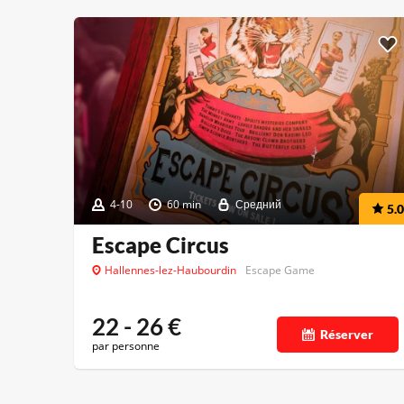
4-10
60 min
Средний
5.0
Escape Circus
Hallennes-lez-Haubourdin
Escape Game
22 - 26
€
Réserver
par personne