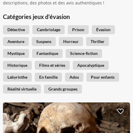
descriptions, des photos et des avis authentiques !
Catégories jeux d’évasion
Détective
Cambriolage
Prison
Évasion
Aventure
Suspens
Horreur
Thriller
Mystique
Fantastique
Science-fiction
Historique
Films et séries
Apocalyptique
Labyrinthe
En famille
Ados
Pour enfants
Réalité virtuelle
Grands groupes