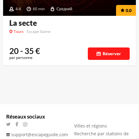
4-6
60 min
Средний
0.0
La secte
Tours
Escape Game
20 - 35
€
Réserver
par personne
Réseaux sociaux
Villes et régions
Recherche par stations de
support@escapeguide.com