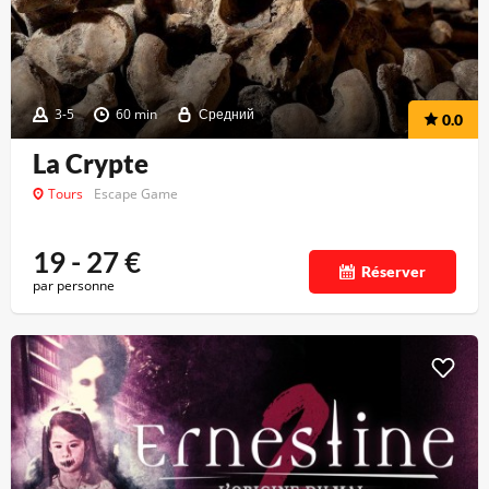
3-5
60 min
Средний
0.0
La Crypte
Tours
Escape Game
19 - 27
€
Réserver
par personne