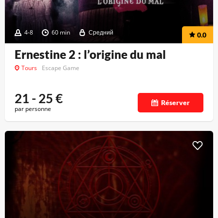
4-8
60 min
Средний
0.0
Ernestine 2 : l’origine du mal
Tours
Escape Game
21 - 25
€
Réserver
par personne