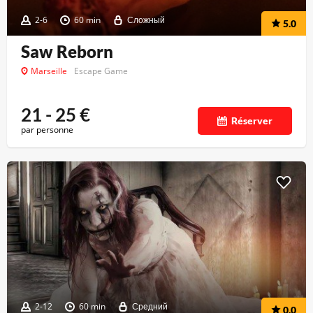
2-6
60 min
Сложный
5.0
Saw Reborn
Marseille
Escape Game
21 - 25
€
Réserver
par personne
2-12
60 min
Средний
0.0