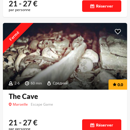
21 - 27
€
Réserver
par personne
Fermé
2-6
60 min
Средний
0.0
The Cave
Marseille
Escape Game
21 - 27
€
Réserver
par personne