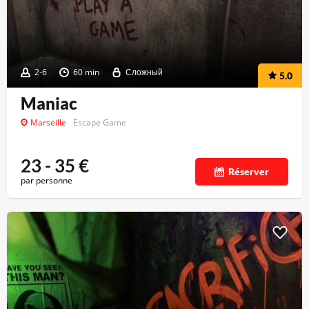
2-6
60 min
Сложный
5.0
Maniac
Marseille
Escape Game
23 - 35
€
Réserver
par personne