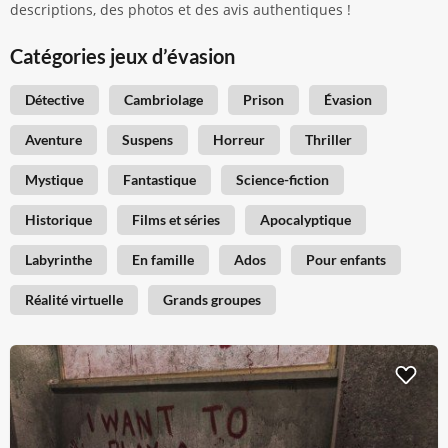
descriptions, des photos et des avis authentiques !
Catégories jeux d’évasion
Détective
Cambriolage
Prison
Évasion
Aventure
Suspens
Horreur
Thriller
Mystique
Fantastique
Science-fiction
Historique
Films et séries
Apocalyptique
Labyrinthe
En famille
Ados
Pour enfants
Réalité virtuelle
Grands groupes