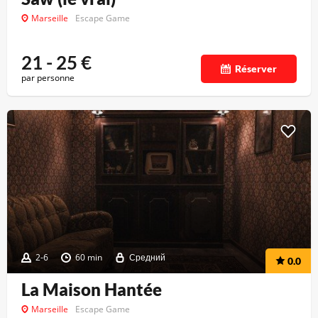
Marseille
Escape Game
21 - 25
€
Réserver
par personne
2-6
60 min
Средний
0.0
La Maison Hantée
Marseille
Escape Game