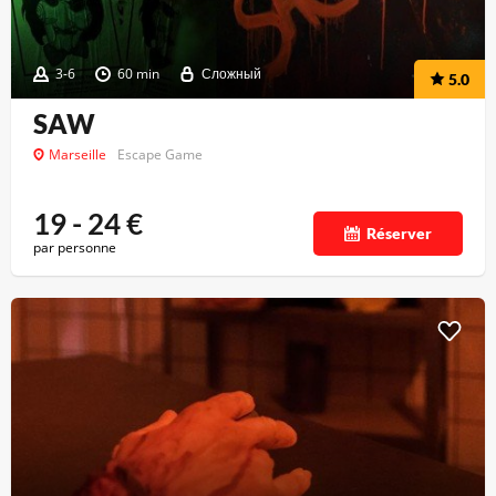
3-6
60 min
Сложный
5.0
SAW
Marseille
Escape Game
19 - 24
€
Réserver
par personne