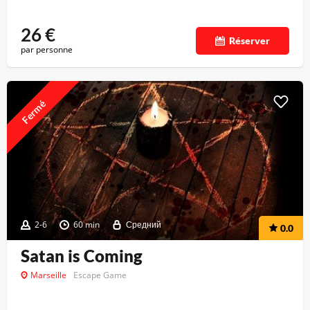
26
€
Réserver
par personne
Fermé
2-6
60 min
Средний
0.0
Satan is Coming
Marseille
Escape Game