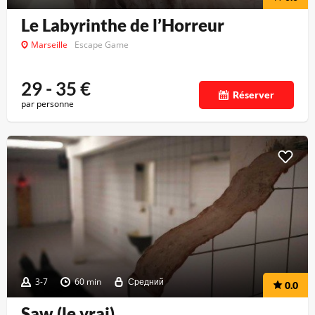
Le Labyrinthe de l’Horreur
Marseille
Escape Game
29 - 35
€
Réserver
par personne
3-7
60 min
Средний
0.0
Saw (le vrai)