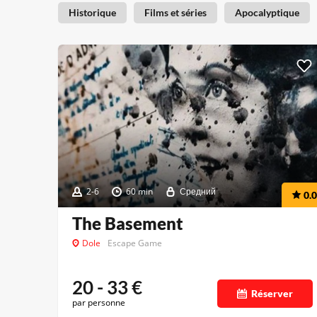
Historique
Films et séries
Apocalyptique
2-6
60 min
Средний
0.0
The Basement
Dole
Escape Game
20 - 33
€
Réserver
par personne