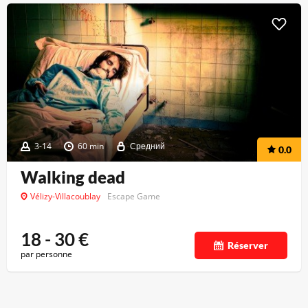
3-14
60 min
Средний
0.0
Walking dead
Vélizy-Villacoublay
Escape Game
18 - 30
€
Réserver
par personne