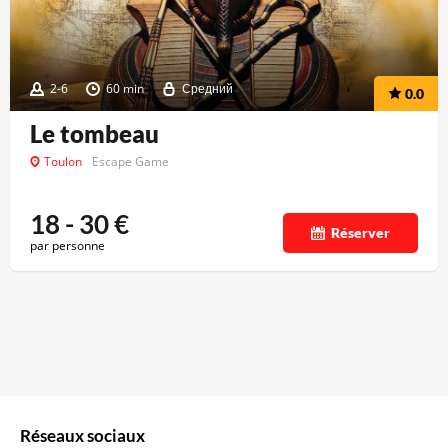
2-6
60 min
Средний
0.0
Le tombeau
Toulon
Escape Game
18 - 30
€
Réserver
par personne
Réseaux sociaux