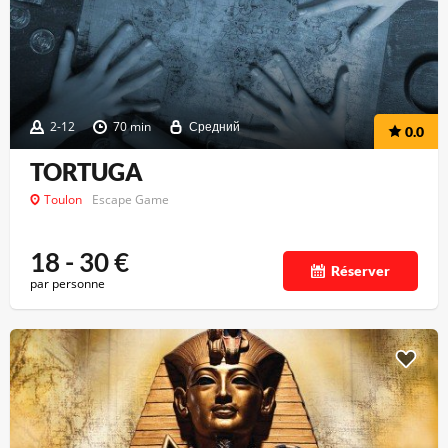
2-12
70 min
Средний
0.0
TORTUGA
Toulon
Escape Game
18 - 30
€
Réserver
par personne