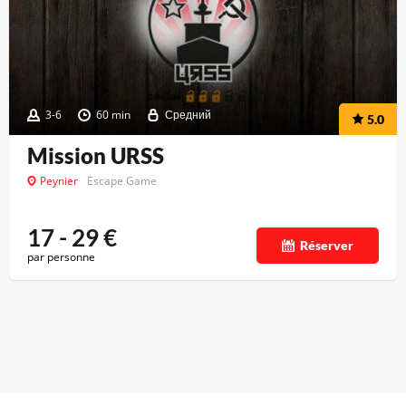
3-6
60 min
Средний
5.0
Mission URSS
Peynier
Escape Game
17 - 29
€
Réserver
par personne