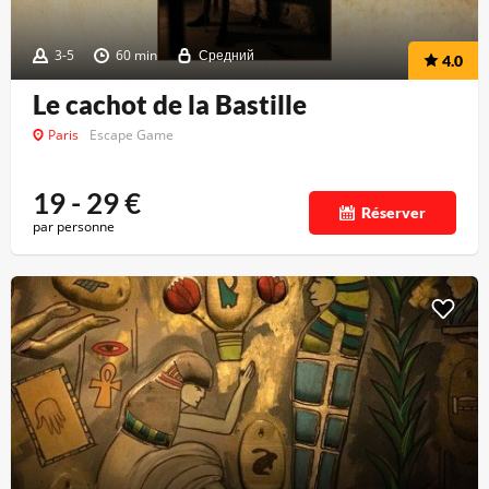
3-5
60 min
Средний
4.0
Le cachot de la Bastille
Paris
Escape Game
19 - 29
€
Réserver
par personne