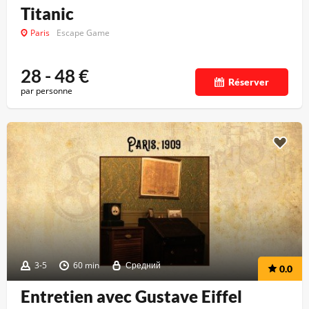
Titanic
Paris
Escape Game
28 - 48
€
Réserver
par personne
3-5
60 min
Средний
0.0
Entretien avec Gustave Eiffel