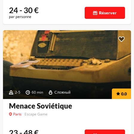
24 - 30
€
Réserver
par personne
2-5
60 min
Сложный
0.0
Menace Soviétique
Paris
Escape Game
23 - 48
€