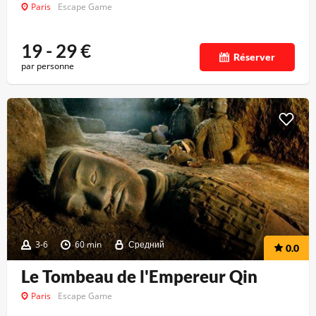
Paris
Escape Game
19 - 29
€
Réserver
par personne
3-6
60 min
Средний
0.0
Le Tombeau de l'Empereur Qin
Paris
Escape Game