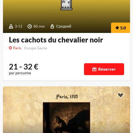
3-12
60 min
Средний
5.0
Les cachots du chevalier noir
Paris
Escape Game
21 - 32
€
Réserver
par personne