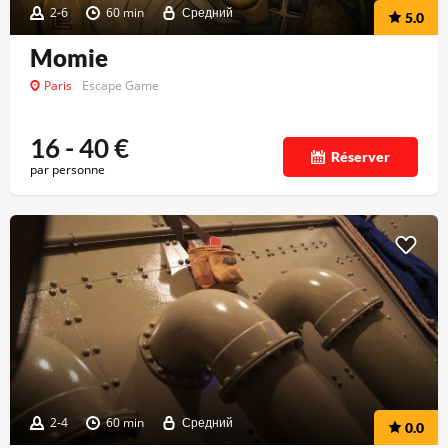
2-6
60 min
Средний
5.0
Momie
Paris
Escape Game
16 - 40
€
Réserver
par personne
2-4
60 min
Средний
0.0