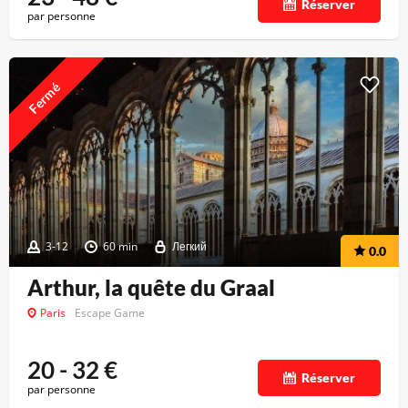
Réserver
par personne
Fermé
3-12
60 min
Легкий
0.0
Arthur, la quête du Graal
Paris
Escape Game
20 - 32
€
Réserver
par personne