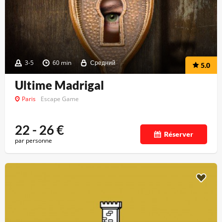
3-5
60 min
Средний
5.0
Ultime Madrigal
Paris
Escape Game
22 - 26
€
Réserver
par personne