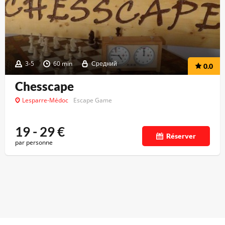
3-5
60 min
Средний
0.0
Chesscape
Lesparre-Médoc
Escape Game
19 - 29
€
Réserver
par personne