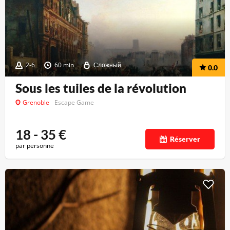
2-6
60 min
Сложный
0.0
Sous les tuiles de la révolution
Grenoble
Escape Game
18 - 35
€
Réserver
par personne