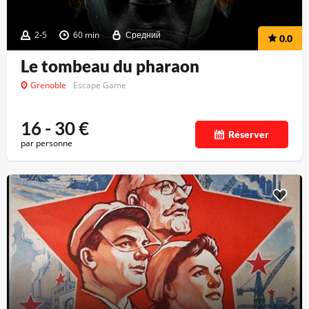
2-5
60 min
Средний
0.0
Le tombeau du pharaon
Grenoble
Escape Game
16 - 30
€
Réserver
par personne