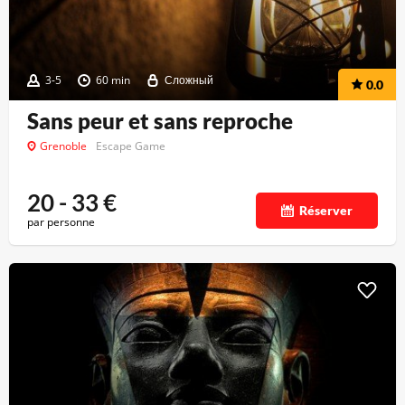
3-5
60 min
Сложный
0.0
Sans peur et sans reproche
Grenoble
Escape Game
20 - 33
€
Réserver
par personne