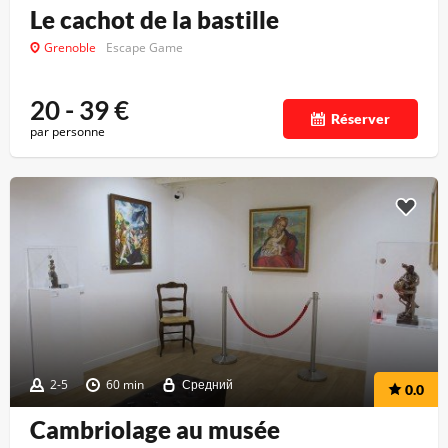
Le cachot de la bastille
Grenoble
Escape Game
20 - 39
€
Réserver
par personne
2-5
60 min
Средний
0.0
Cambriolage au musée