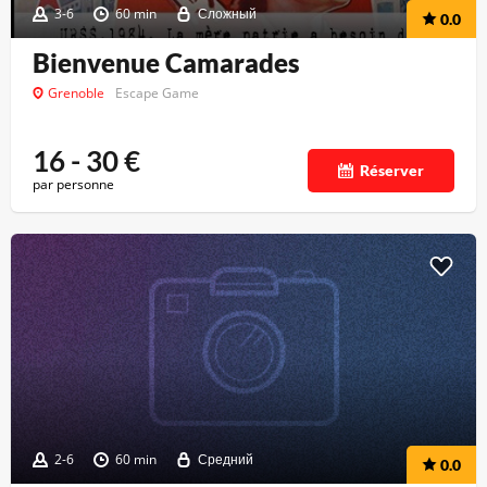
3-6
60 min
Сложный
0.0
Bienvenue Camarades
Grenoble
Escape Game
16 - 30
€
Réserver
par personne
2-6
60 min
Средний
0.0