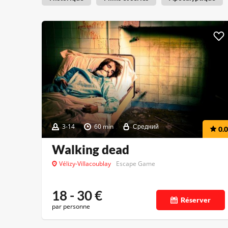
3-14
60 min
Средний
0.0
Walking dead
Vélizy-Villacoublay
Escape Game
18 - 30
€
Réserver
par personne