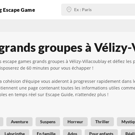
g Escape Game
rands groupes à Vélizy-
escape games grands groupes à Vélizy-Villacoublay et défiez les 
disposerez de 60 minutes pour vous échapper !
 la cohésion d’équipe vous aideront à progresser rapidement dans l
ntiennent une page contenant toutes les informations utiles comme l
ibles en temps réel sur Escape Guide, n’attendez plus !
Aventure
Suspens
Horreur
Thriller
Mystiq
Labyrinthe
En famille
Ados
Pour enfants
Réali