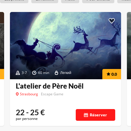
3-7
60 min
Легкий
0.0
L'atelier de Père Noël
Strasbourg
Escape Game
22 - 25
€
Réserver
par personne