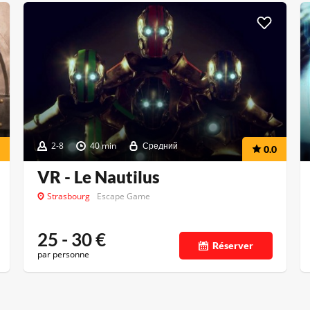
2-8
40 min
Средний
0.0
VR - Le Nautilus
Strasbourg
Escape Game
25 - 30
€
Réserver
par personne