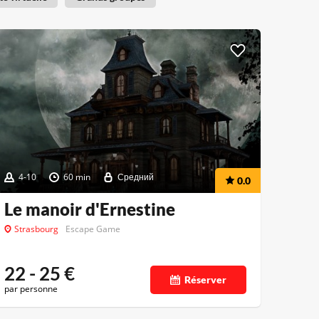
4-10
60 min
Средний
0.0
Le manoir d'Ernestine
Strasbourg
Escape Game
22 - 25
€
Réserver
par personne