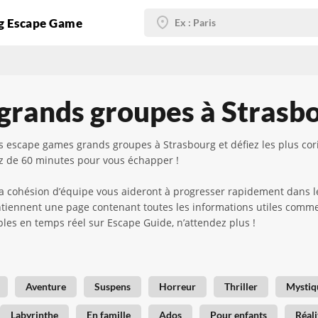
g Escape Game
grands groupes à Strasb
 escape games grands groupes à Strasbourg et défiez les plus cor
z de 60 minutes pour vous échapper !
 la cohésion d’équipe vous aideront à progresser rapidement dans l
ntiennent une page contenant toutes les informations utiles comme l
ibles en temps réel sur Escape Guide, n’attendez plus !
Aventure
Suspens
Horreur
Thriller
Mystiq
Labyrinthe
En famille
Ados
Pour enfants
Réali