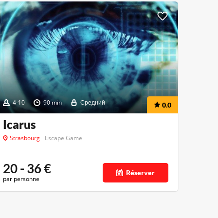
4-10
90 min
Средний
0.0
Icarus
Strasbourg
Escape Game
20 - 36
€
Réserver
par personne