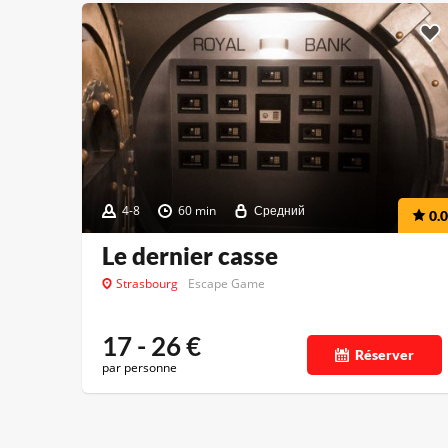
4-8
60 min
Средний
0.0
Le dernier casse
Strasbourg
Escape Game
17 - 26
€
Réserver
par personne