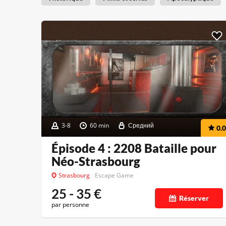
3-8
60 min
Средний
0.0
Épisode 4 : 2208 Bataille pour
Néo-Strasbourg
Strasbourg
Escape Game
25 - 35
€
Réserver
par personne