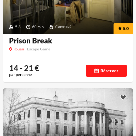
5-8
60 min
Сложный
5.0
Prison Break
Rouen
Escape Game
14 - 21
€
Réserver
par personne