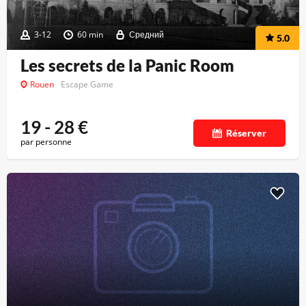
3-12
60 min
Средний
5.0
Les secrets de la Panic Room
Rouen
Escape Game
19 - 28
€
Réserver
par personne