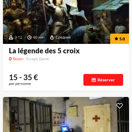
3-12
60 min
Средний
5.0
La légende des 5 croix
Rouen
Escape Game
15 - 35
€
Réserver
par personne