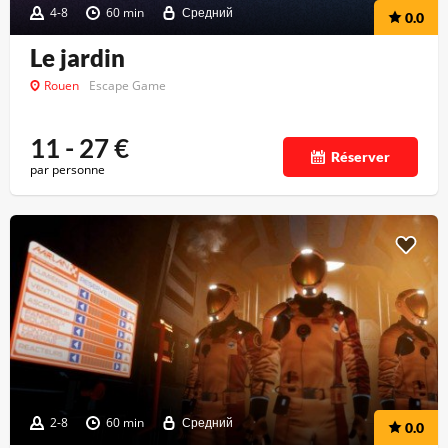
4-8
60 min
Средний
0.0
Le jardin
Rouen
Escape Game
11 - 27
€
Réserver
par personne
2-8
60 min
Средний
0.0