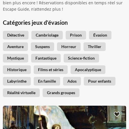
bien plus encore ! Réservations disponibles en temps réel sur
Escape Guide, n’attendez plus !
Catégories jeux d’évasion
Détective
Cambriolage
Prison
Évasion
Aventure
Suspens
Horreur
Thriller
Mystique
Fantastique
Science-fiction
Historique
Films et séries
Apocalyptique
Labyrinthe
En famille
Ados
Pour enfants
Réalité virtuelle
Grands groupes