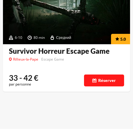
6-10
80 min
Средний
5.0
Survivor Horreur Escape Game
Rillieux-la-Pape
Escape Game
33 - 42
€
Réserver
par personne