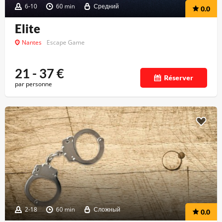
6-10
60 min
Средний
0.0
Elite
Nantes
Escape Game
21 - 37
€
Réserver
par personne
2-18
60 min
Сложный
0.0