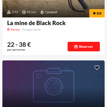
2-12
60 min
Средний
0.0
La mine de Black Rock
Nantes
Escape Game
22 - 38
€
Réserver
par personne