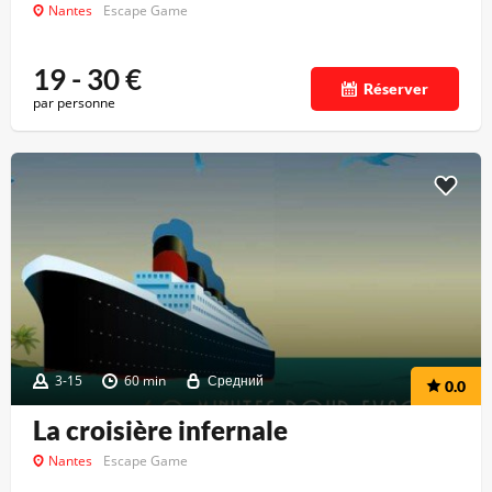
Nantes
Escape Game
19 - 30
€
Réserver
par personne
3-15
60 min
Средний
0.0
La croisière infernale
Nantes
Escape Game