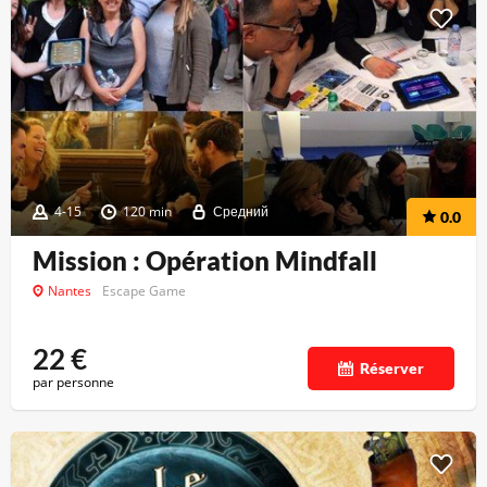
4-15
120 min
Средний
0.0
Mission : Opération Mindfall
Nantes
Escape Game
22
€
Réserver
par personne