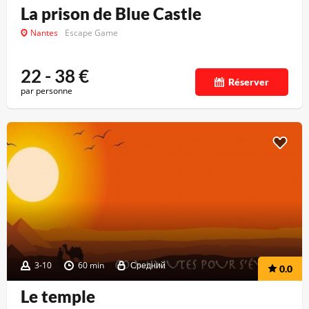
La prison de Blue Castle
Nantes
Escape Game
22 - 38
€
Réserver
par personne
3-10
60 min
Средний
0.0
Le temple