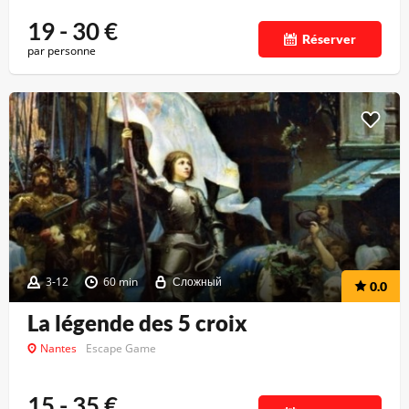
19 - 30
€
Réserver
par personne
3-12
60 min
Сложный
0.0
La légende des 5 croix
Nantes
Escape Game
15 - 35
€