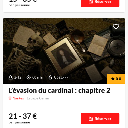
Réserver
par personne
2-12
60 min
Средний
0.0
L’évasion du cardinal : chapitre 2
Nantes
Escape Game
21 - 37
€
Réserver
par personne