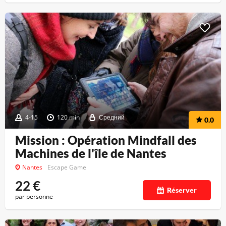
4-15
120 min
Средний
0.0
Mission : Opération Mindfall des
Machines de l'île de Nantes
Nantes
Escape Game
22
€
Réserver
par personne