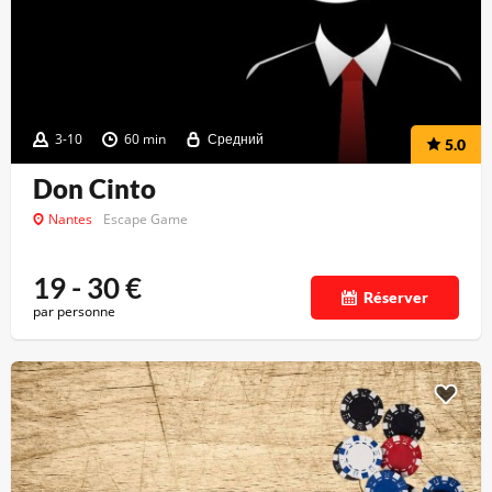
3-10
60 min
Средний
5.0
Don Cinto
Nantes
Escape Game
19 - 30
€
Réserver
par personne