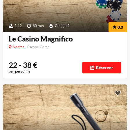
2-12
60 min
Средний
0.0
Le Casino Magnifico
Nantes
Escape Game
22 - 38
€
Réserver
par personne