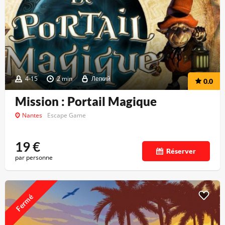
4-15
2 min
Легкий
0.0
Mission : Portail Magique
Nantes
Escape Game
19
€
Réserver
par personne
Fermé