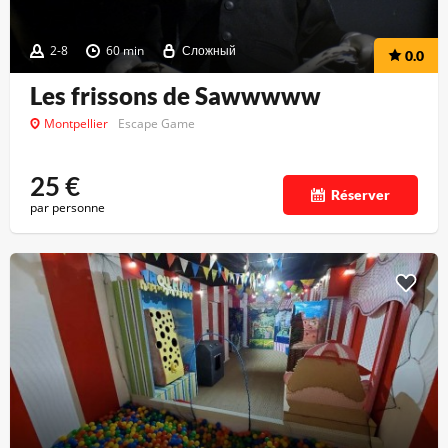
2-8
60 min
Сложный
0.0
Les frissons de Sawwwww
Montpellier
Escape Game
25
€
Réserver
par personne