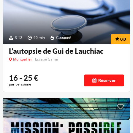
3-12
60 min
Средний
0.0
L’autopsie de Gui de Lauchiac
Montpellier
Escape Game
16 - 25
€
Réserver
par personne