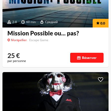
2-8
60 min
Средний
0.0
Mission Possible ou... pas?
Montpellier
Escape Game
25
€
Réserver
par personne