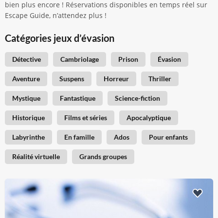
bien plus encore ! Réservations disponibles en temps réel sur
Escape Guide, n’attendez plus !
Catégories jeux d’évasion
Détective
Cambriolage
Prison
Évasion
Aventure
Suspens
Horreur
Thriller
Mystique
Fantastique
Science-fiction
Historique
Films et séries
Apocalyptique
Labyrinthe
En famille
Ados
Pour enfants
Réalité virtuelle
Grands groupes