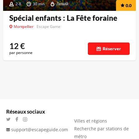
2-8
30 min
Легкий
0.0
Spécial enfants : La Fête foraine
Montpellier
Escape Game
12
€
Réserver
par personne
Réseaux sociaux
Villes et régions
Recherche par stations de
support@escapeguide.com
métro