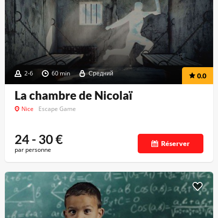
2-6
60 min
Средний
0.0
La chambre de Nicolaï
Nice
Escape Game
24 - 30
€
Réserver
par personne