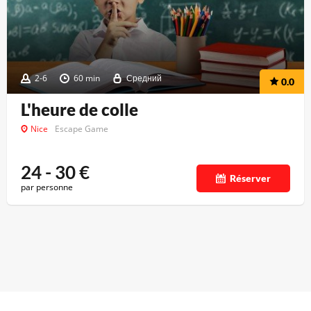
2-6
60 min
Средний
0.0
L'heure de colle
Nice
Escape Game
24 - 30
€
Réserver
par personne