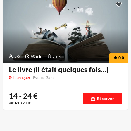
3-6
60 min
Легкий
0.0
Le livre (il était quelques fois…)
Launaguet
Escape Game
14 - 24
€
Réserver
par personne