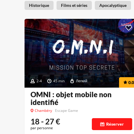
Historique
Films et séries
Apocalyptique
2-4
45 min
Легкий
0.0
OMNI : objet mobile non
identifié
Chambéry
Escape Game
18 - 27
€
Réserver
par personne