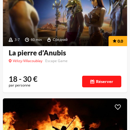
3-7
60 min
Средний
0.0
La pierre d’Anubis
Vélizy-Villacoublay
Escape Game
18 - 30
€
Réserver
par personne