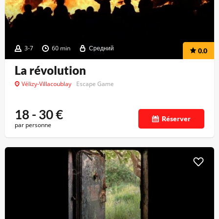
3-7
60 min
Средний
0.0
La révolution
Vélizy-Villacoublay
Escape Game
18 - 30
€
Réserver
par personne