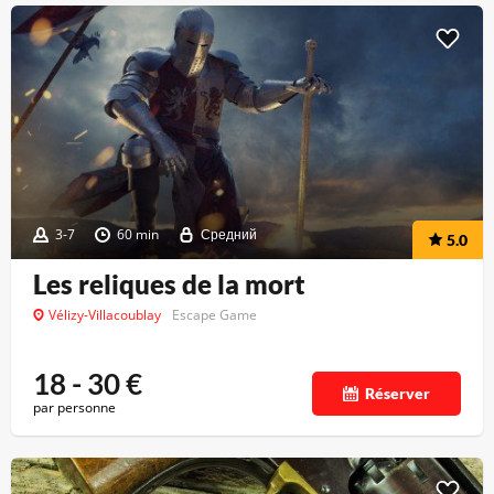
3-7
60 min
Средний
5.0
Les reliques de la mort
Vélizy-Villacoublay
Escape Game
18 - 30
€
Réserver
par personne