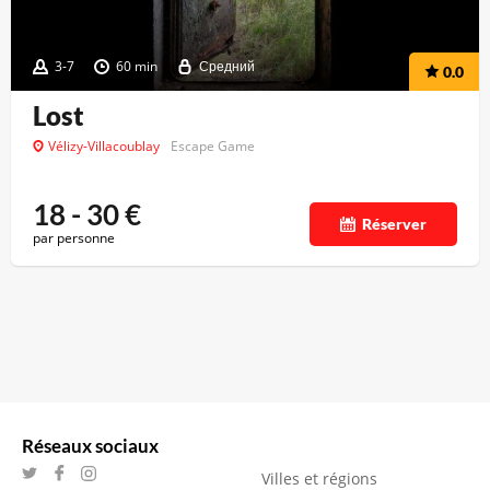
3-7
60 min
Средний
0.0
Lost
Vélizy-Villacoublay
Escape Game
18 - 30
€
Réserver
par personne
Réseaux sociaux
Villes et régions