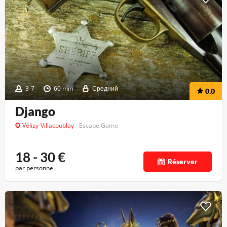
3-7
60 min
Средний
0.0
Django
Vélizy-Villacoublay
Escape Game
18 - 30
€
Réserver
par personne