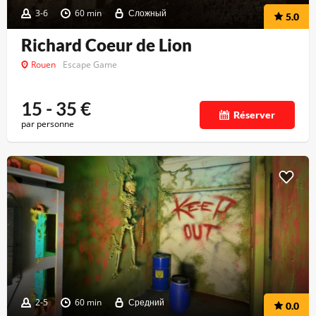
3-6
60 min
Сложный
5.0
Richard Coeur de Lion
Rouen
Escape Game
15 - 35
€
Réserver
par personne
2-5
60 min
Средний
0.0