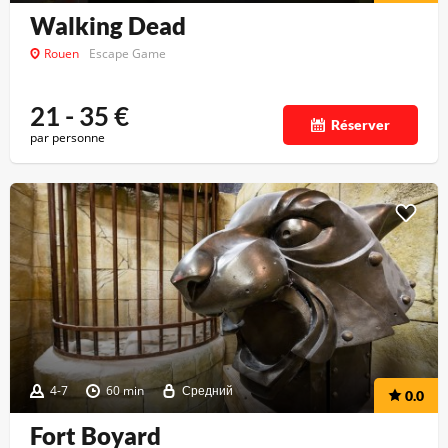
Walking Dead
Rouen
Escape Game
21 - 35
€
Réserver
par personne
4-7
60 min
Средний
0.0
Fort Boyard