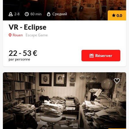
2-8
60 min
Средний
0.0
VR - Eclipse
Rouen
Escape Game
22 - 53
€
Réserver
par personne