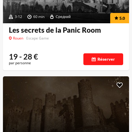
3-12
60 min
Средний
5.0
Les secrets de la Panic Room
Rouen
Escape Game
19 - 28
€
Réserver
par personne