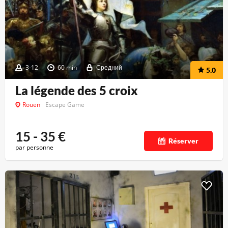
3-12
60 min
Средний
5.0
La légende des 5 croix
Rouen
Escape Game
15 - 35
€
Réserver
par personne