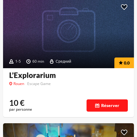
1-5
60 min
Средний
0.0
L’Explorarium
Rouen
Escape Game
10
€
Réserver
par personne