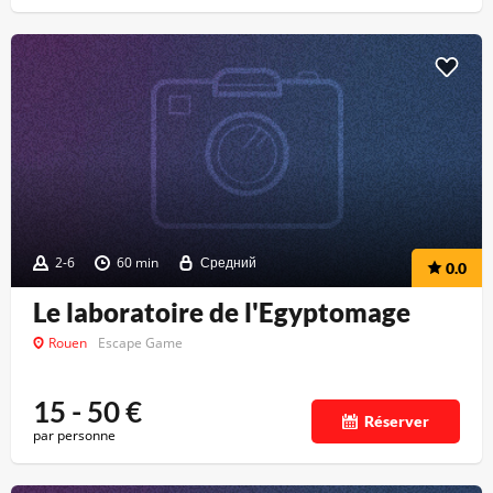
2-6
60 min
Средний
0.0
Le laboratoire de l'Egyptomage
Rouen
Escape Game
15 - 50
€
Réserver
par personne