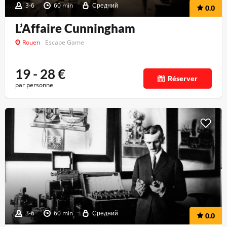
3-6
60 min
Средний
0.0
L’Affaire Cunningham
Rouen
Escape Game
19 - 28
€
Réserver
par personne
3-6
60 min
Средний
0.0