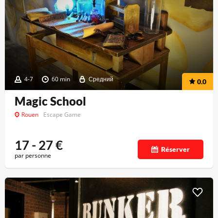
4-7
60 min
Средний
0.0
Magic School
Rouen
Escape Game
17 - 27
€
Réserver
par personne