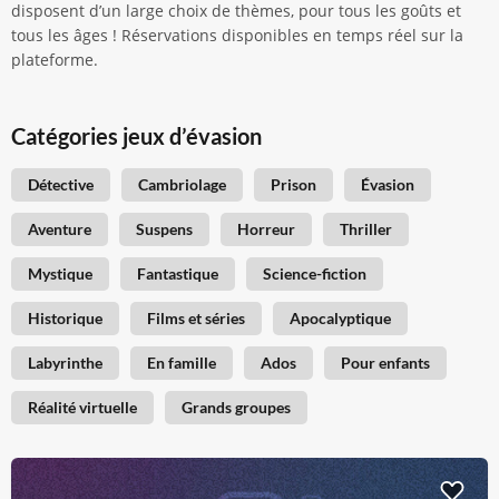
disposent d’un large choix de thèmes, pour tous les goûts et
tous les âges ! Réservations disponibles en temps réel sur la
plateforme.
Catégories jeux d’évasion
Détective
Cambriolage
Prison
Évasion
Aventure
Suspens
Horreur
Thriller
Mystique
Fantastique
Science-fiction
Historique
Films et séries
Apocalyptique
Labyrinthe
En famille
Ados
Pour enfants
Réalité virtuelle
Grands groupes