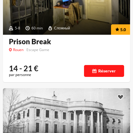
5-8
60 min
Сложный
5.0
Prison Break
Rouen
Escape Game
14 - 21
€
Réserver
par personne