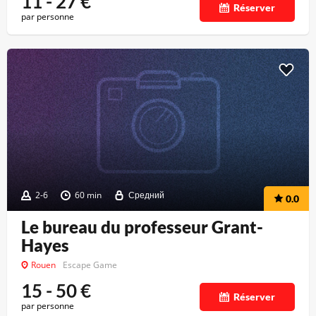
11 - 27
€
Réserver
par personne
2-6
60 min
Средний
0.0
Le bureau du professeur Grant-
Hayes
Rouen
Escape Game
15 - 50
€
Réserver
par personne