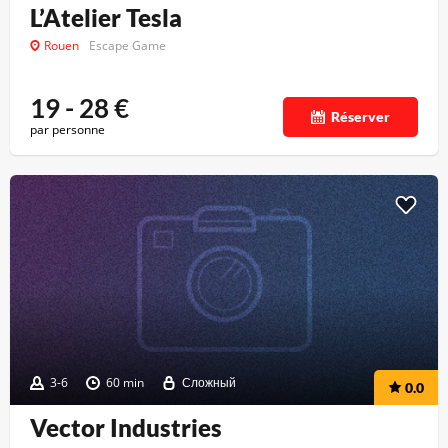
L’Atelier Tesla
Rouen
Escape Game
19 - 28
€
Réserver
par personne
3-6
60 min
Сложный
0.0
Vector Industries