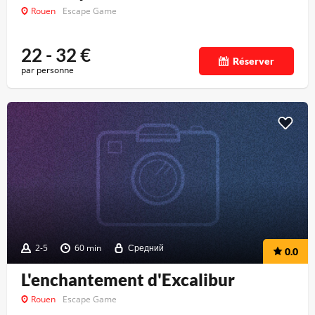
Rouen
Escape Game
22 - 32
€
Réserver
par personne
2-5
60 min
Средний
0.0
L'enchantement d'Excalibur
Rouen
Escape Game