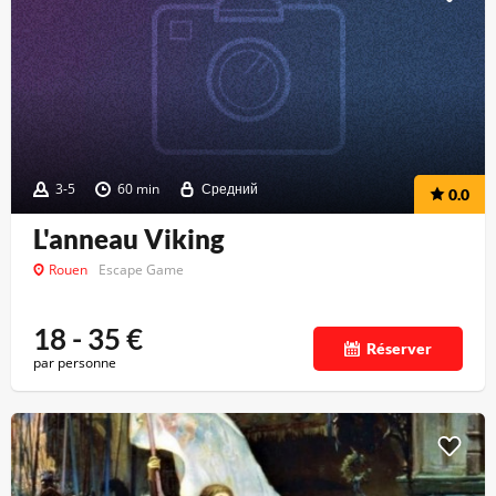
3-5
60 min
Средний
0.0
L'anneau Viking
Rouen
Escape Game
18 - 35
€
Réserver
par personne