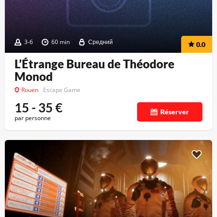
3-6
60 min
Средний
0.0
L’Étrange Bureau de Théodore
Monod
Rouen
Escape Game
15 - 35
€
Réserver
par personne