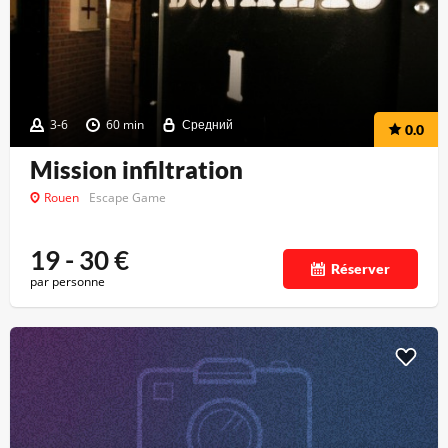
3-6
60 min
Средний
0.0
Mission infiltration
Rouen
Escape Game
19 - 30
€
Réserver
par personne