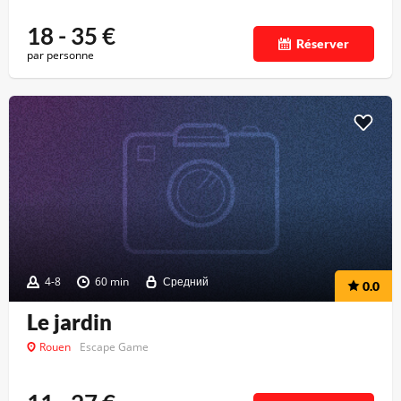
18 - 35
€
Réserver
par personne
4-8
60 min
Средний
0.0
Le jardin
Rouen
Escape Game