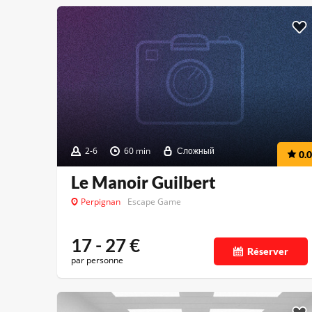
2-6
60 min
Сложный
0.0
Le Manoir Guilbert
Perpignan
Escape Game
17 - 27
€
Réserver
par personne