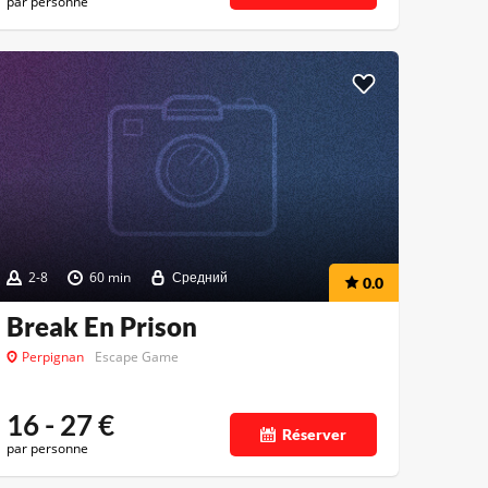
par personne
2-8
60 min
Средний
0.0
Break En Prison
Perpignan
Escape Game
16 - 27
€
Réserver
par personne