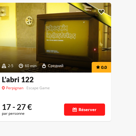
2-5
60 min
Средний
0.0
L’abri 122
Perpignan
Escape Game
17 - 27
€
Réserver
par personne