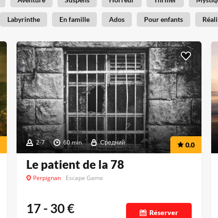
Labyrinthe
En famille
Ados
Pour enfants
Réali
2-7
60 min
Средний
0.0
Le patient de la 78
Perpignan
Escape Game
17 - 30
€
Réserver