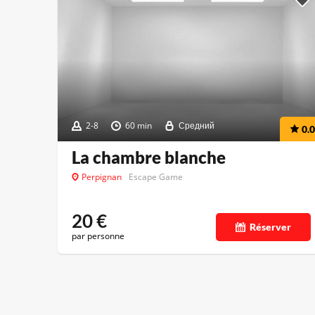
2-8
60 min
Средний
0.0
La chambre blanche
Perpignan
Escape Game
20
€
Réserver
par personne