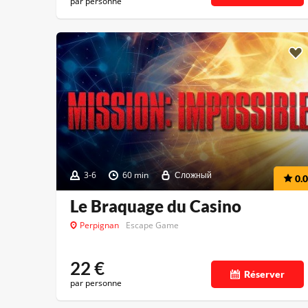
par personne
3-6
60 min
Сложный
0.0
Le Braquage du Casino
Perpignan
Escape Game
22
€
Réserver
par personne