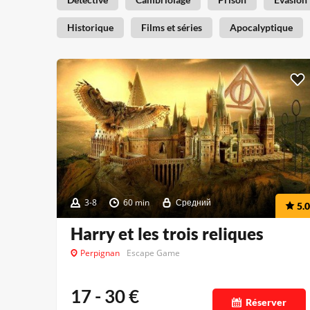
Historique
Films et séries
Apocalyptique
3-8
60 min
Средний
5.0
Harry et les trois reliques
Perpignan
Escape Game
17 - 30
€
Réserver