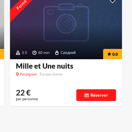
Fermé
3-5
60 min
Средний
0.0
Mille et Une nuits
Perpignan
Escape Game
22
€
Réserver
par personne