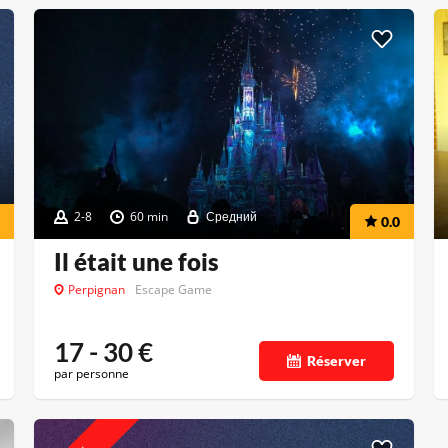
2-8
60 min
Средний
0.0
Il était une fois
Perpignan
Escape Game
17 - 30
€
Réserver
par personne