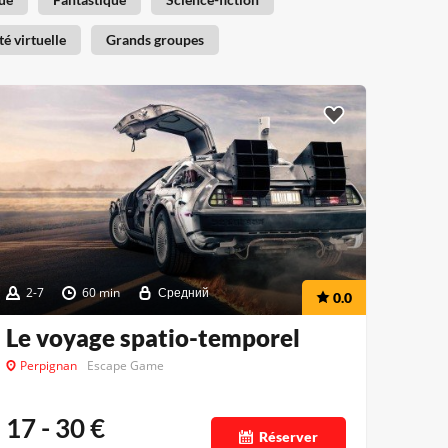
té virtuelle
Grands groupes
2-7
60 min
Средний
0.0
Le voyage spatio-temporel
Perpignan
Escape Game
17 - 30
€
Réserver