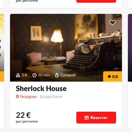
par personne
3-8
60 min
Средний
0.0
Sherlock House
Perpignan
Escape Game
22
€
Réserver
par personne