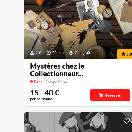
2-6
60 min
Средний
5.0
Mystères chez le
Collectionneur...
Paris
Escape Game
15 - 40
€
Réserver
par personne