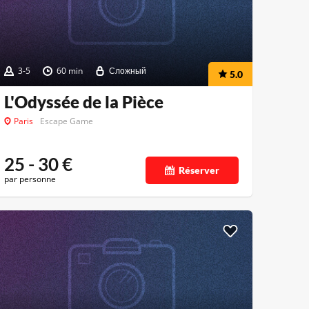
3-5
60 min
Сложный
5.0
L'Odyssée de la Pièce
Paris
Escape Game
25 - 30
€
Réserver
par personne