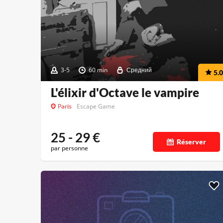
3-5
60 min
Средний
5.0
L'élixir d'Octave le vampire
Paris
Escape Game
25 - 29
€
Réserver
par personne