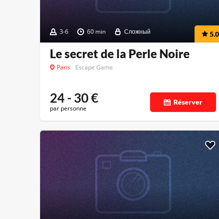
3-6
60 min
Сложный
5.0
Le secret de la Perle Noire
Paris
Escape Game
24 - 30
€
Réserver
par personne