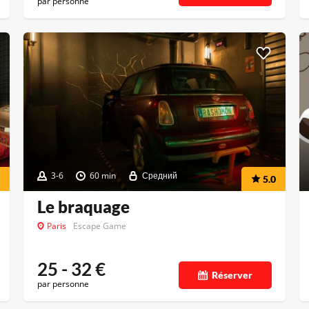
par personne
3-6
60 min
Средний
5.0
Le braquage
Paris
Escape Game
25 - 32
€
Réserver
par personne