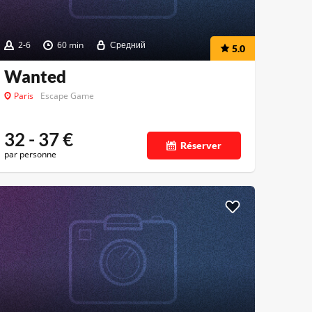
2-6
60 min
Средний
5.0
Wanted
Paris
Escape Game
32 - 37
€
Réserver
par personne