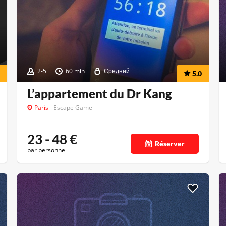
2-5
60 min
Средний
5.0
L’appartement du Dr Kang
Paris
Escape Game
23 - 48
€
Réserver
par personne