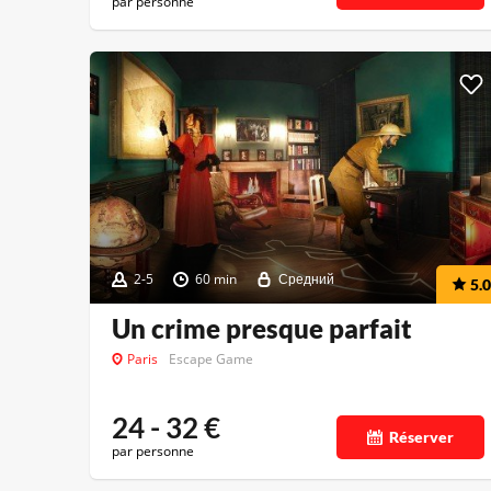
par personne
2-5
60 min
Средний
5.0
Un crime presque parfait
Paris
Escape Game
24 - 32
€
Réserver
par personne