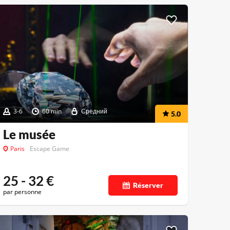
3-6
60 min
Средний
5.0
Le musée
Paris
Escape Game
25 - 32
€
Réserver
par personne