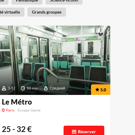
té virtuelle
Grands groupes
3-12
60 min
Средний
5.0
Le Métro
Paris
Escape Game
25 - 32
€
Réserver