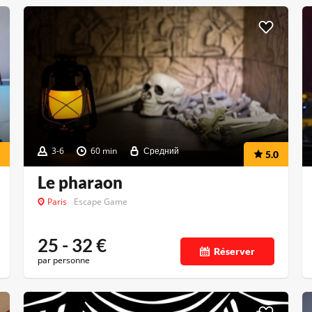
3-6
60 min
Средний
5.0
Le pharaon
Paris
Escape Game
25 - 32
€
Réserver
par personne