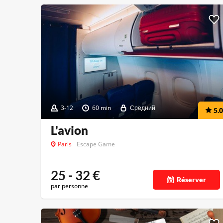
3-12
60 min
Средний
5.0
L'avion
Paris
Escape Game
25 - 32
€
Réserver
par personne