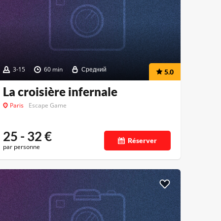
3-15
60 min
Средний
5.0
La croisière infernale
Paris
Escape Game
25 - 32
€
Réserver
par personne