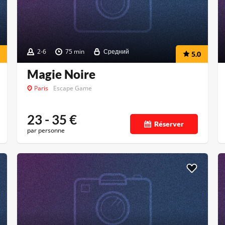
2-6
75 min
Средний
5.0
Magie Noire
Paris
Escape Game
23 - 35
€
Réserver
par personne