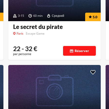
3-15
60 min
Средний
5.0
Le secret du pirate
Paris
Escape Game
22 - 32
€
Réserver
par personne