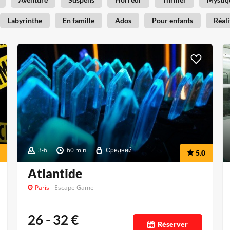
Labyrinthe
En famille
Ados
Pour enfants
Réali
3-6
60 min
Средний
5.0
Atlantide
Paris
Escape Game
26 - 32
€
Réserver