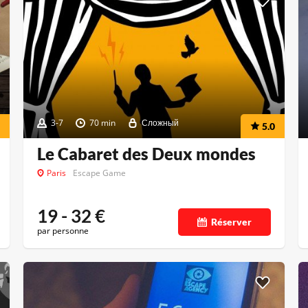
3-7
70 min
Сложный
5.0
Le Cabaret des Deux mondes
Paris
Escape Game
19 - 32
€
Réserver
par personne