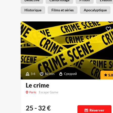
Historique
Films et séries
Apocalyptique
3-6
60 min
Средний
5.0
Le crime
Paris
Escape Game
25 - 32
€
Réserver