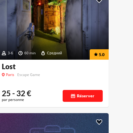
3-6
60 min
Средний
5.0
Lost
Paris
Escape Game
25 - 32
€
Réserver
par personne