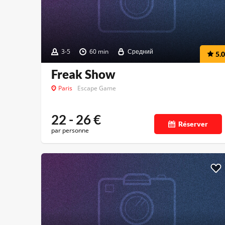
3-5
60 min
Средний
5.0
Freak Show
Paris
Escape Game
22 - 26
€
Réserver
par personne