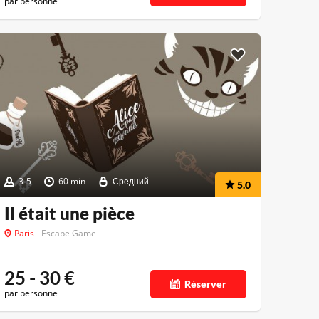
par personne
3-5
60 min
Средний
5.0
Il était une pièce
Paris
Escape Game
25 - 30
€
Réserver
par personne