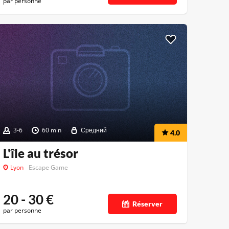
par personne
3-6
60 min
Средний
4.0
L'île au trésor
Lyon
Escape Game
20 - 30
€
Réserver
par personne