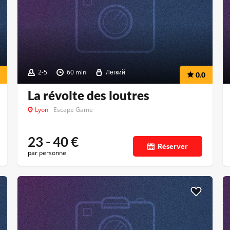
2-5
60 min
Легкий
0.0
La révolte des loutres
Lyon
Escape Game
23 - 40
€
Réserver
par personne