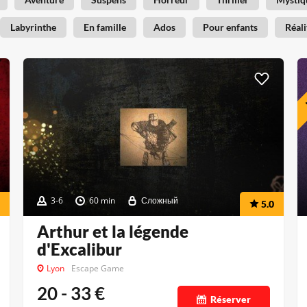
Labyrinthe
En famille
Ados
Pour enfants
Réali
3-6
60 min
Сложный
5.0
Arthur et la légende
d'Excalibur
Lyon
Escape Game
20 - 33
€
Réserver