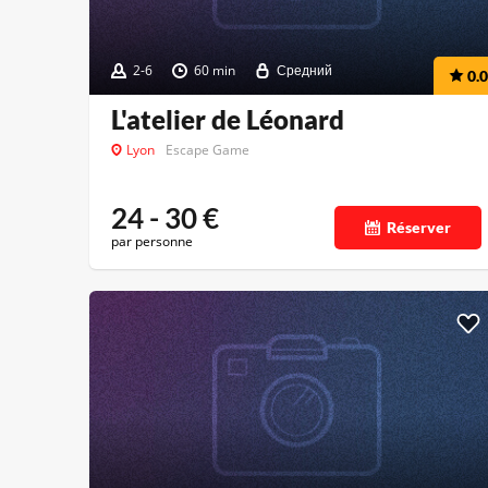
2-6
60 min
Средний
0.0
L'atelier de Léonard
Lyon
Escape Game
24 - 30
€
Réserver
par personne