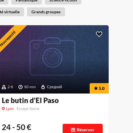
té virtuelle
Grands groupes
Nouveauté
2-6
60 min
Средний
5.0
Le butin d’El Paso
Lyon
Escape Game
24 - 50
€
Réserver