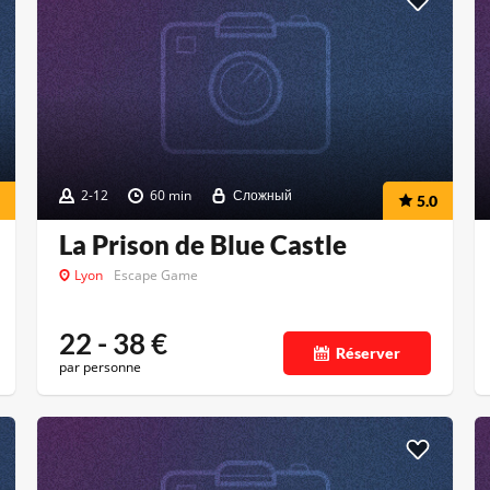
2-12
60 min
Сложный
5.0
La Prison de Blue Castle
Lyon
Escape Game
22 - 38
€
Réserver
par personne