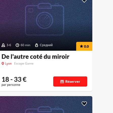
3-6
60 min
Средний
0.0
De l'autre coté du miroir
Lyon
Escape Game
18 - 33
€
Réserver
par personne