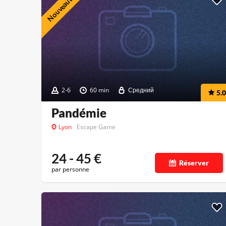
Nouveauté
2-6
60 min
Средний
5.0
Pandémie
Lyon
Escape Game
24 - 45
€
Réserver
par personne