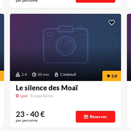
par personne
2-4
60 min
Сложный
5.0
Le silence des Moaï
Lyon
Escape Game
23 - 40
€
Réserver
par personne