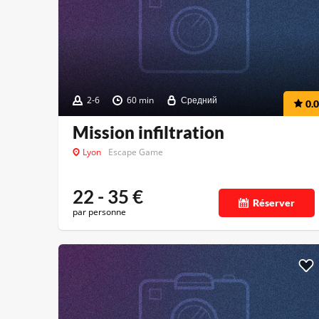
2-6
60 min
Средний
0.0
Mission infiltration
Lyon
Escape Game
22 - 35
€
Réserver
par personne