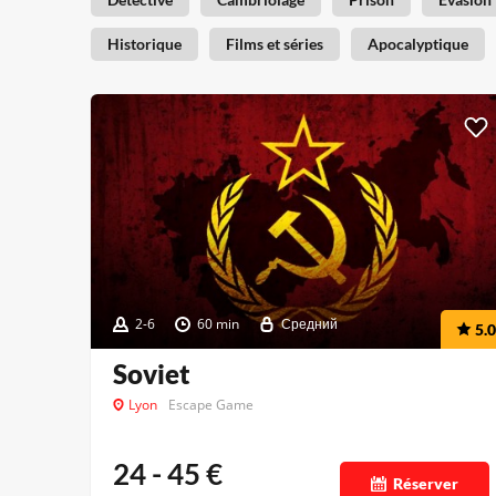
Historique
Films et séries
Apocalyptique
2-6
60 min
Средний
5.0
Soviet
Lyon
Escape Game
24 - 45
€
Réserver