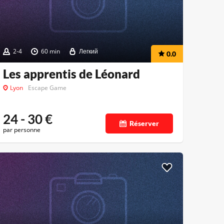
2-4
60 min
Легкий
0.0
Les apprentis de Léonard
Lyon
Escape Game
24 - 30
€
Réserver
par personne