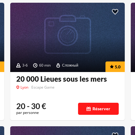
3-6
60 min
Сложный
5.0
20 000 Lieues sous les mers
Lyon
Escape Game
20 - 30
€
Réserver
par personne