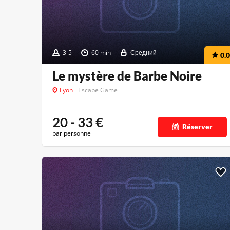
3-5
60 min
Средний
0.0
Le mystère de Barbe Noire
Lyon
Escape Game
20 - 33
€
Réserver
par personne