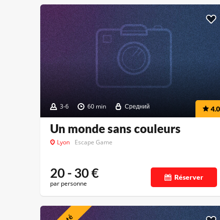
3-6
60 min
Средний
4.0
Un monde sans couleurs
Lyon
Escape Game
20 - 30
€
Réserver
par personne