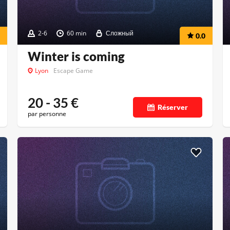
2-6
60 min
Сложный
0.0
Winter is coming
Lyon
Escape Game
20 - 35
€
Réserver
par personne