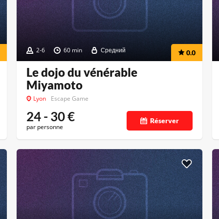
2-6
60 min
Средний
0.0
Le dojo du vénérable
Miyamoto
Lyon
Escape Game
24 - 30
€
Réserver
par personne