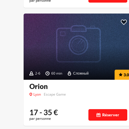
par personne
2-6
60 min
Сложный
3.0
Orion
Lyon
Escape Game
17 - 35
€
Réserver
par personne