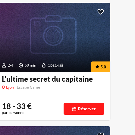
2-4
60 min
Средний
5.0
L'ultime secret du capitaine
Lyon
Escape Game
18 - 33
€
Réserver
par personne