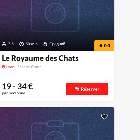
3-6
60 min
Средний
0.0
Le Royaume des Chats
Lyon
Escape Game
19 - 34
€
Réserver
par personne