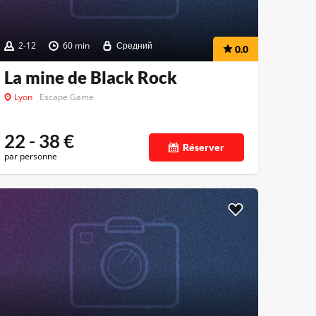
2-12
60 min
Средний
0.0
La mine de Black Rock
Lyon
Escape Game
22 - 38
€
Réserver
par personne