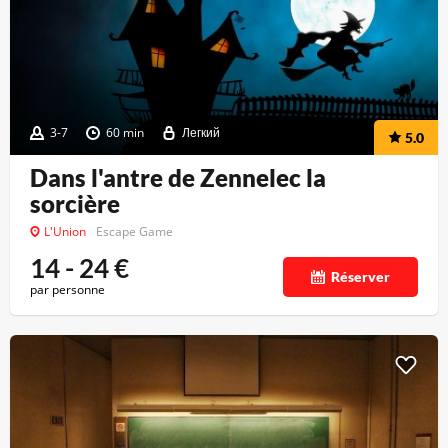
3-7
60 min
Легкий
5.0
Dans l'antre de Zennelec la
sorcière
L'Union
Escape Game
14 - 24
€
Réserver
par personne