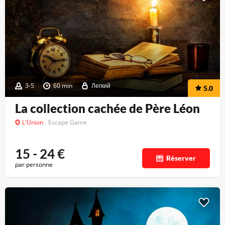
3-5
60 min
Легкий
5.0
La collection cachée de Père Léon
L'Union
Escape Game
15 - 24
€
Réserver
par personne