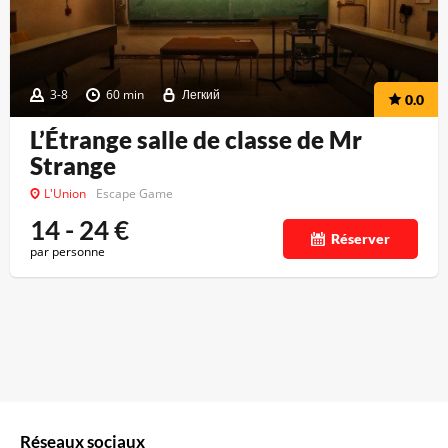
3-8
60 min
Легкий
0.0
L’Étrange salle de classe de Mr
Strange
L'Union
Escape Game
14 - 24
€
Réserver
par personne
Réseaux sociaux