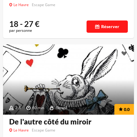
Le Havre
Escape Game
18 - 27
€
Réserver
par personne
2-5
60 min
Легкий
0.0
De l'autre côté du miroir
Le Havre
Escape Game