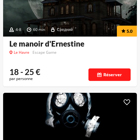
4-8
60 min
Средний
5.0
Le manoir d'Ernestine
Le Havre
Escape Game
18 - 25
€
Réserver
par personne