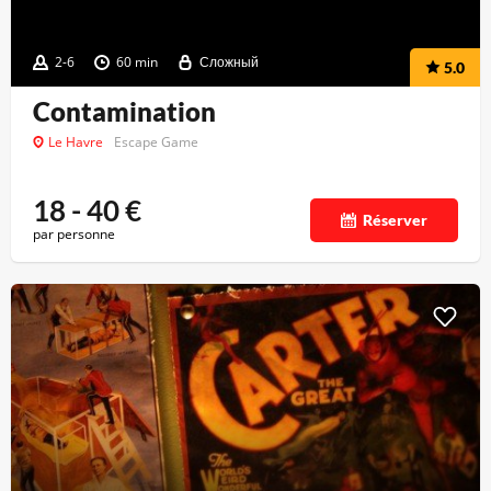
2-6
60 min
Сложный
5.0
Contamination
Le Havre
Escape Game
18 - 40
€
Réserver
par personne