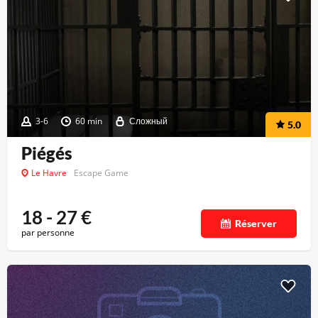
3-6
60 min
Сложный
5.0
Piégés
Le Havre
Escape Game
18 - 27
€
Réserver
par personne