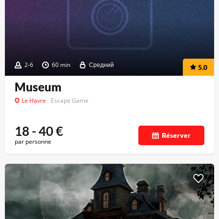
2-6
60 min
Средний
5.0
Museum
Le Havre
Escape Game
18 - 40
€
Réserver
par personne