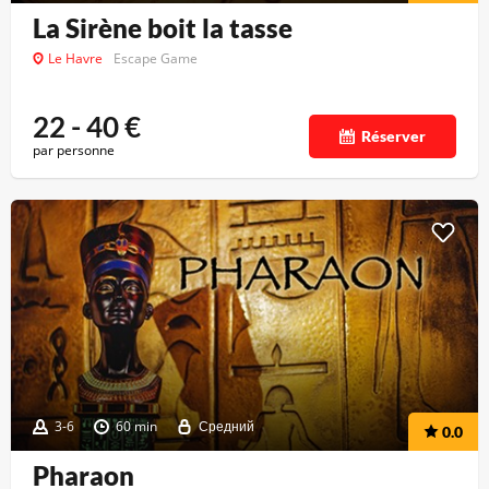
La Sirène boit la tasse
Le Havre
Escape Game
22 - 40
€
Réserver
par personne
3-6
60 min
Средний
0.0
Pharaon