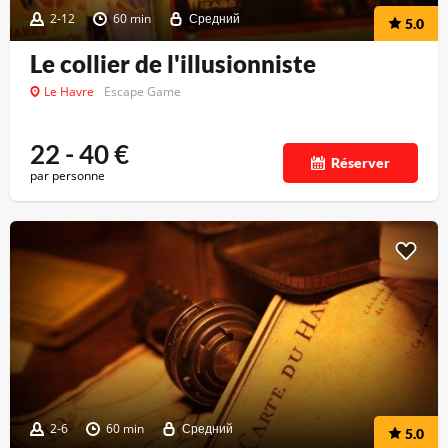
2-12
60 min
Средний
5.0
Le collier de l'illusionniste
Le Havre
Escape Game
22 - 40
€
Réserver
par personne
2-6
60 min
Средний
5.0