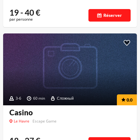
19 - 40
€
Réserver
par personne
3-6
60 min
Сложный
0.0
Casino
Le Havre
Escape Game