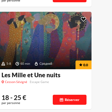
par personne
5-8
60 min
Средний
0.0
Les Mille et Une nuits
Cesson-Sévigné
Escape Game
18 - 25
€
Réserver
par personne