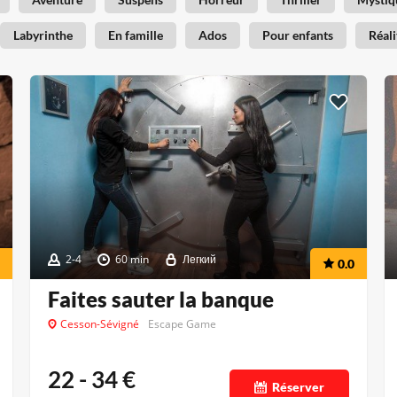
Labyrinthe
En famille
Ados
Pour enfants
Réali
2-4
60 min
Легкий
0.0
Faites sauter la banque
Cesson-Sévigné
Escape Game
22 - 34
€
Réserver