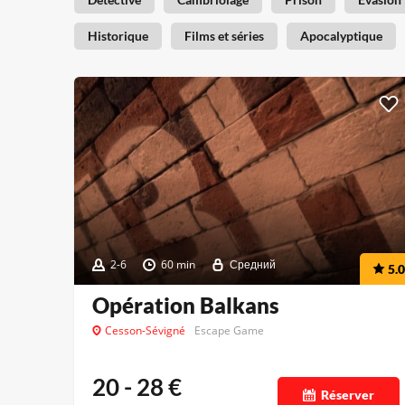
Historique
Films et séries
Apocalyptique
2-6
60 min
Средний
5.0
Opération Balkans
Cesson-Sévigné
Escape Game
20 - 28
€
Réserver