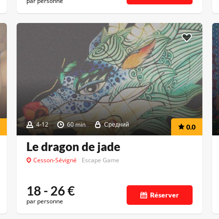
par personne
4-12
60 min
Средний
0.0
Le dragon de jade
Cesson-Sévigné
Escape Game
18 - 26
€
Réserver
par personne