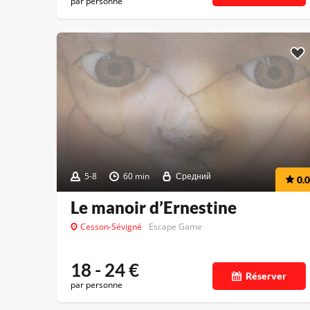
par personne
5-8
60 min
Средний
0.0
Le manoir d’Ernestine
Cesson-Sévigné
Escape Game
18 - 24
€
Réserver
par personne