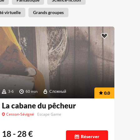
té virtuelle
Grands groupes
3-6
60 min
Сложный
0.0
La cabane du pêcheur
Cesson-Sévigné
Escape Game
18 - 28
€
Réserver