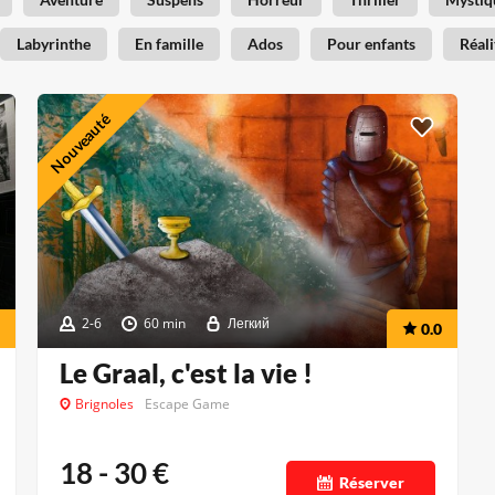
Labyrinthe
En famille
Ados
Pour enfants
Réali
Nouveauté
2-6
60 min
Легкий
0.0
Le Graal, c'est la vie !
Brignoles
Escape Game
18 - 30
€
Réserver