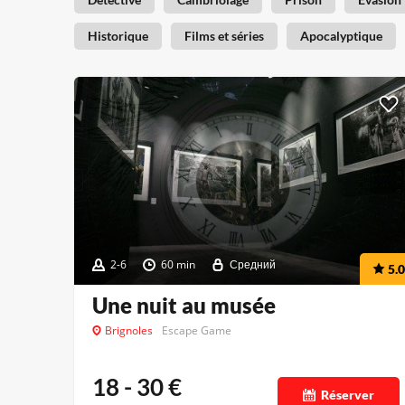
Historique
Films et séries
Apocalyptique
2-6
60 min
Средний
5.0
Une nuit au musée
Brignoles
Escape Game
18 - 30
€
Réserver