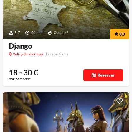
3-7
60 min
Средний
0.0
Django
Vélizy-Villacoublay
Escape Game
18 - 30
€
Réserver
par personne