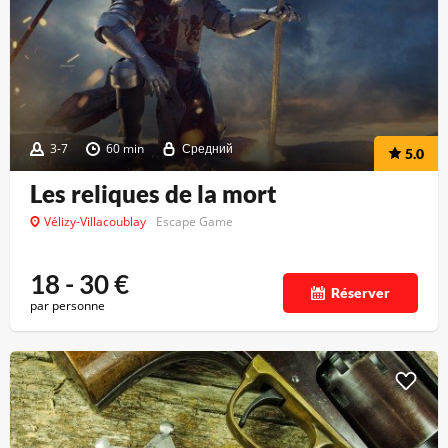
3-7
60 min
Средний
5.0
Les reliques de la mort
Vélizy-Villacoublay
Escape Game
18 - 30
€
Réserver
par personne