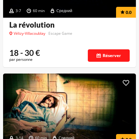
3-7
60 min
Средний
0.0
La révolution
Vélizy-Villacoublay
Escape Game
18 - 30
€
Réserver
par personne
3-14
60 min
Средний