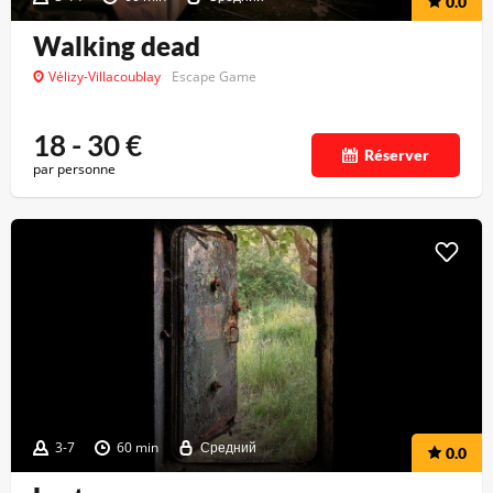
0.0
Walking dead
Vélizy-Villacoublay
Escape Game
18 - 30
€
Réserver
par personne
3-7
60 min
Средний
0.0