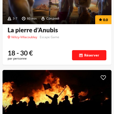
3-7
60 min
Средний
0.0
La pierre d’Anubis
Vélizy-Villacoublay
Escape Game
18 - 30
€
Réserver
par personne