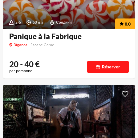
2-6
60 min
Средний
0.0
Panique à la Fabrique
Biganos
Escape Game
20 - 40
€
Réserver
par personne