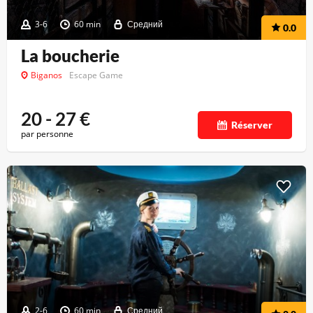
3-6
60 min
Средний
0.0
La boucherie
Biganos
Escape Game
20 - 27
€
Réserver
par personne
2-6
60 min
Средний