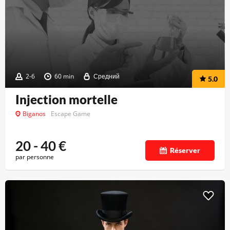
2-6
60 min
Средний
5.0
Injection mortelle
Biganos
Escape Game
20 - 40
€
Réserver
par personne