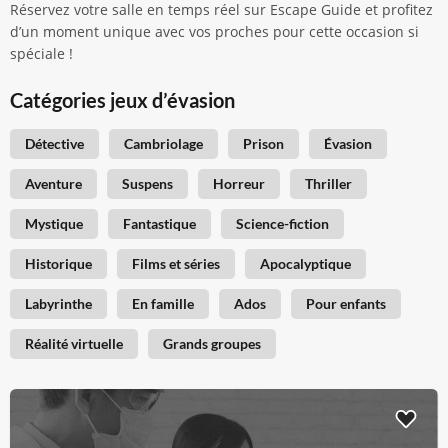
Réservez votre salle en temps réel sur Escape Guide et profitez
d’un moment unique avec vos proches pour cette occasion si
spéciale !
Catégories jeux d’évasion
Détective
Cambriolage
Prison
Évasion
Aventure
Suspens
Horreur
Thriller
Mystique
Fantastique
Science-fiction
Historique
Films et séries
Apocalyptique
Labyrinthe
En famille
Ados
Pour enfants
Réalité virtuelle
Grands groupes