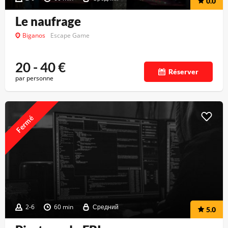
0.0
Le naufrage
Biganos
Escape Game
20 - 40
€
Réserver
par personne
Fermé
2-6
60 min
Средний
5.0