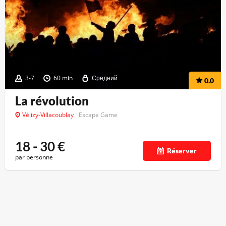
3-7
60 min
Средний
0.0
La révolution
Vélizy-Villacoublay
Escape Game
18 - 30
€
Réserver
par personne