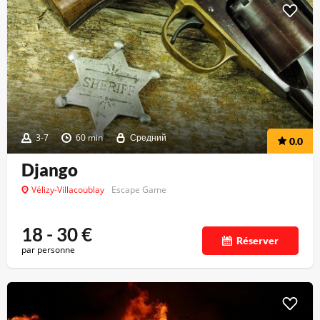
3-7
60 min
Средний
0.0
Django
Vélizy-Villacoublay
Escape Game
18 - 30
€
Réserver
par personne