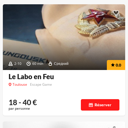
2-10
60 min
Средний
0.0
Le Labo en Feu
Toulouse
Escape Game
18 - 40
€
Réserver
par personne