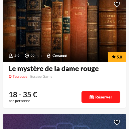
2-6
60 min
Средний
5.0
Le mystère de la dame rouge
Toulouse
Escape Game
18 - 35
€
Réserver
par personne