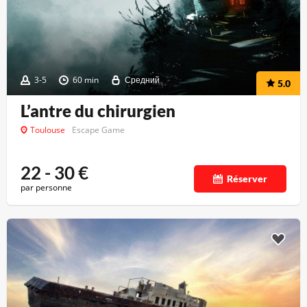
3-5
60 min
Средний
5.0
L’antre du chirurgien
Toulouse
Escape Game
22 - 30
€
Réserver
par personne