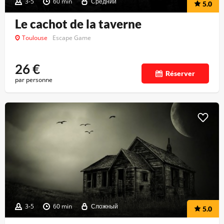
3-5
60 min
Средний
5.0
Le cachot de la taverne
Toulouse
Escape Game
26
€
Réserver
par personne
3-5
60 min
Сложный
5.0