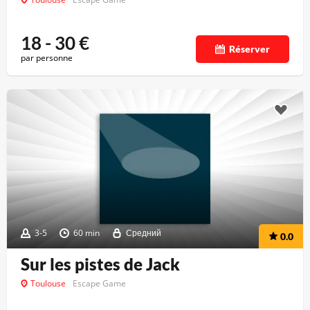
18 - 30
€
Réserver
par personne
3-5
60 min
Средний
0.0
Sur les pistes de Jack
Toulouse
Escape Game