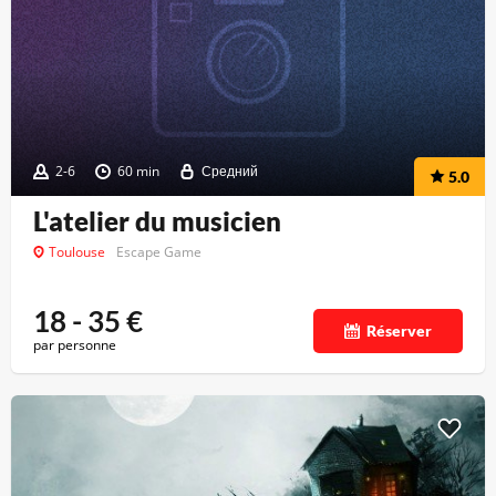
2-6
60 min
Средний
5.0
L'atelier du musicien
Toulouse
Escape Game
18 - 35
€
Réserver
par personne