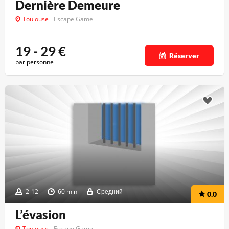
Dernière Demeure
Toulouse
Escape Game
19 - 29
€
Réserver
par personne
2-12
60 min
Средний
0.0
L’évasion
Toulouse
Escape Game