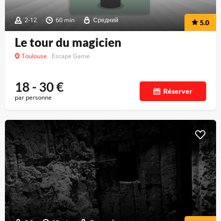
2-12
60 min
Средний
5.0
Le tour du magicien
Toulouse
Escape Game
18 - 30
€
Réserver
par personne