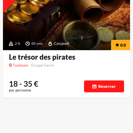
2-6
60 min
Средний
0.0
Le trésor des pirates
Toulouse
Escape Game
18 - 35
€
Réserver
par personne