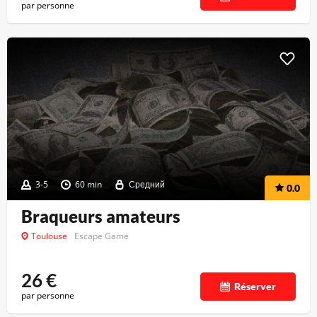
par personne
3-5
60 min
Средний
0.0
Braqueurs amateurs
Toulouse
Escape Game
26
€
Réserver
par personne