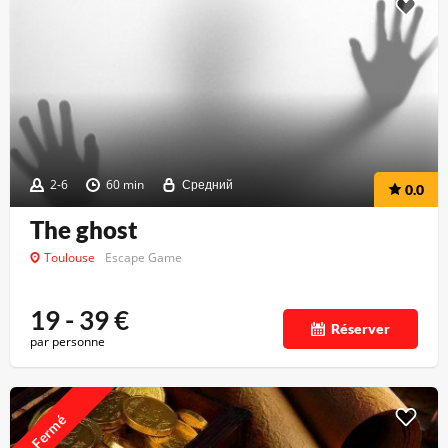
2-6
60 min
Средний
0.0
The ghost
Toulouse
Escape Game
19 - 39
€
Réserver
par personne
Fermé