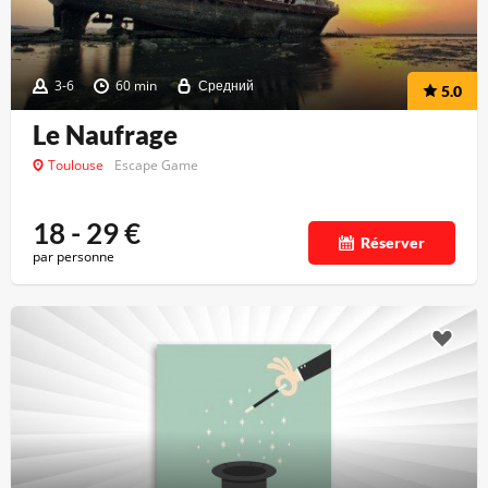
3-6
60 min
Средний
5.0
Le Naufrage
Toulouse
Escape Game
18 - 29
€
Réserver
par personne