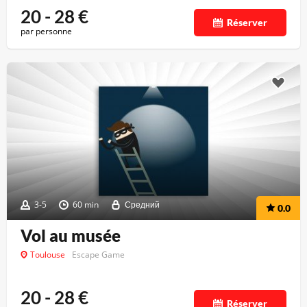
20 - 28
€
Réserver
par personne
3-5
60 min
Средний
0.0
Vol au musée
Toulouse
Escape Game
20 - 28
€
Réserver