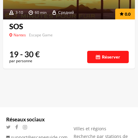
3-10
60 min
Средний
0.0
SOS
Nantes
Escape Game
19 - 30
€
Réserver
par personne
Réseaux sociaux
Villes et régions
Recherche par stations de
support@escapeguide.com