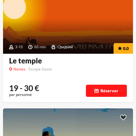
3-10
60 min
Средний
0.0
Le temple
Nantes
Escape Game
19 - 30
€
Réserver
par personne