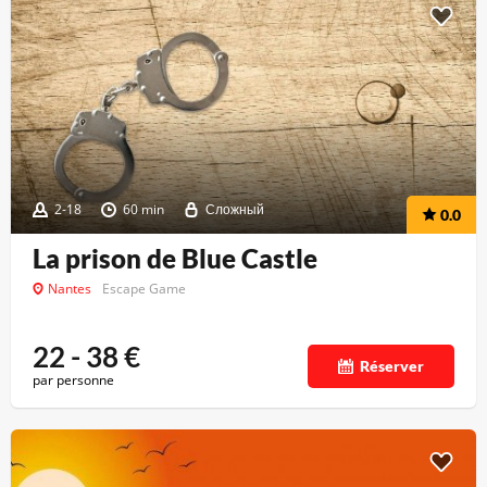
2-18
60 min
Сложный
0.0
La prison de Blue Castle
Nantes
Escape Game
22 - 38
€
Réserver
par personne