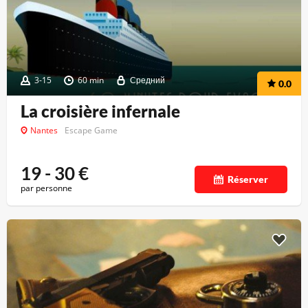
3-15
60 min
Средний
0.0
La croisière infernale
Nantes
Escape Game
19 - 30
€
Réserver
par personne