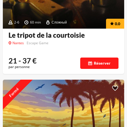
2-6
60 min
Сложный
0.0
Le tripot de la courtoisie
Nantes
Escape Game
21 - 37
€
Réserver
par personne
Fermé