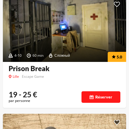
4-10
60 min
Сложный
5.0
Prison Break
Lille
Escape Game
19 - 25
€
Réserver
par personne