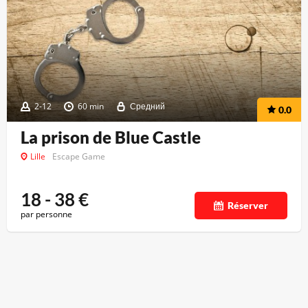
2-12
60 min
Средний
0.0
La prison de Blue Castle
Lille
Escape Game
18 - 38
€
Réserver
par personne