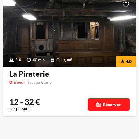
3-8
60 min
Средний
4.0
La Piraterie
Elbeuf
Escape Game
12 - 32
€
Réserver
par personne