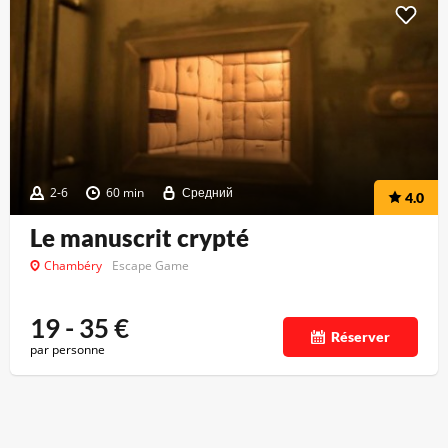
2-6
60 min
Средний
4.0
Le manuscrit crypté
Chambéry
Escape Game
19 - 35
€
Réserver
par personne